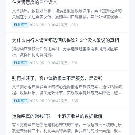
住客满意度的三个谎言
单体酒店经营管理的三项核心
文章指出，依赖好评和平均满意度易误导决策，真正提升经营的
关键在于关注真实反馈、复购率和口碑推荐。差评处理需现场整
改，信任建立于真诚应对而非敷衍回应。
行业探究
2026-05-19 06:47
浏览：959
为什么内行人请客都选酒店餐饮？3个没人敢说的真相
揭秘酒店餐饮高性价比真相，分享选餐避雷指南和消费误区解
析，教你如何明智消费。
行业探究
2026-05-19 06:47
浏览：591
别再扯淡了，客户体验根本不是服务，是省钱
文章揭示客户体验真正的核心是降低客户操作成本，通过精简流
程、收集反馈、减少无效环节，实现效率提升与成本降低，避免
表面化服务带来的资源浪费。
行业探究
2026-05-19 06:47
浏览：635
迷你吧真的赚钱吗？一个酒店收益的数据拆解
有人觉得酒店迷你吧是躺着赚钱的生意，一瓶超市卖三块的可乐
放进去标价二十，利润率高得离谱。但我看到的另一面是，很多