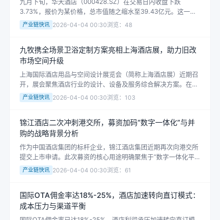
九月下旬，华天酒店（000428.SZ）在交易日内收盘下跌
3.73%，报价为某价格，总市值随之缩水至39.43亿元。这一跌
幅超过当日酒店餐饮板块平均水平，引发市场对企业短期变化及
产业链快讯
2026-04-04 00:30
浏览：48
产业链循环的关注。本文...
九牧携全场景卫浴定制方案亮相上海酒店展，助力旧改
市场空间升级
上海国际酒店用品与空间设计展览会（简称上海酒店展）近期召
开，展会聚焦酒店行业的设计、设备及服务综合解决方案。在这
一背景下，九牧展出的全场景卫浴定制方案成为业界关注的焦
产业链快讯
2026-04-04 00:30
浏览：103
点。随着酒店产业进入客户体验升级的...
锦江酒店二次冲刺港交所，募资加码“数字一体化”与并
购的战略背景分析
作为中国酒店集团的标杆企业，锦江酒店集团近期再次向港交所
提交上市申请。此次募资的核心用途明确聚焦于“数字一体化平
台建设”与“战略并购”两大方向，标志着从规模扩张转向效率升级
产业链快讯
2026-04-04 00:30
浏览：61
与资源整合的深度局部。在利空...
国际OTA佣金率达18%-25%，酒店加速转向直订模式：
成本压力与渠道平衡
国际OTA佣金率已达18%-25%，酒店利润承压加速转向直订模