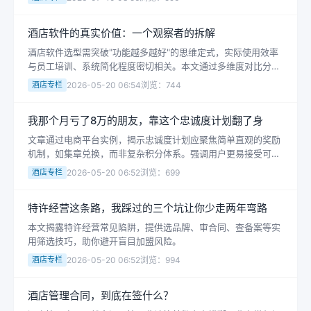
忧。
酒店软件的真实价值：一个观察者的拆解
酒店软件选型需突破"功能越多越好"的思维定式，实际使用效率
与员工培训、系统简化程度密切相关。本文通过多维度对比分
析，揭示酒店软件功能与运营需求的匹配规律，强调持续运维支
酒店专栏
2026-05-20 06:54
浏览：744
持对系统价值的关键作用。
我那个月亏了8万的朋友，靠这个忠诚度计划翻了身
文章通过电商平台实例，揭示忠诚度计划应聚焦简单直观的奖励
机制，如集章兑换，而非复杂积分体系。强调用户更易接受可感
知的奖励，降低参与门槛，从而提升复购率。
酒店专栏
2026-05-20 06:52
浏览：699
特许经营这条路，我踩过的三个坑让你少走两年弯路
本文揭露特许经营常见陷阱，提供选品牌、审合同、查备案等实
用筛选技巧，助你避开盲目加盟风险。
酒店专栏
2026-05-20 06:52
浏览：994
酒店管理合同，到底在签什么？