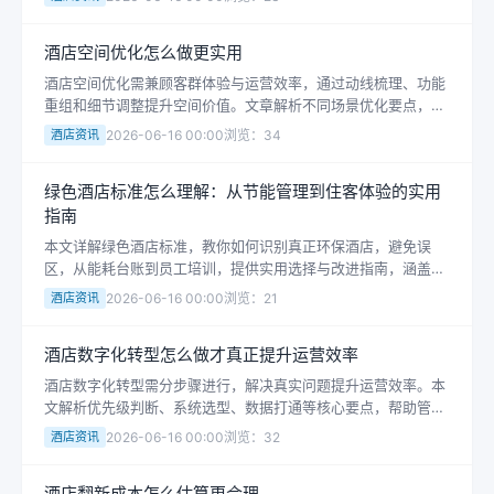
酒店空间优化怎么做更实用
酒店空间优化需兼顾客群体验与运营效率，通过动线梳理、功能
重组和细节调整提升空间价值。文章解析不同场景优化要点，帮
助酒店管理者科学规划有限空间，避免常见误区。
酒店资讯
2026-06-16 00:00
浏览：34
绿色酒店标准怎么理解：从节能管理到住客体验的实用
指南
本文详解绿色酒店标准，教你如何识别真正环保酒店，避免误
区，从能耗台账到员工培训，提供实用选择与改进指南，涵盖能
酒店资讯
耗管理、用品优化、室内健康等核心维度。
酒店资讯
2026-06-16 00:00
浏览：21
酒店机票“杀熟”，“越搜越贵”是啥原因？
酒店数字化转型怎么做才真正提升运营效率
酒店数字化转型需分步骤进行，解决真实问题提升运营效率。本
文解析优先级判断、系统选型、数据打通等核心要点，帮助管理
者避免误区，通过流程优化与员工培训实现技术赋能。
酒店资讯
2026-06-16 00:00
浏览：32
酒店翻新成本怎么估算更合理