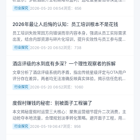
素。如何在同质化市场中提升用户体验，成为投资成功的关键。
行业探究
2026-05-20 06:54
浏览：656
2026年最让人后悔的认知：员工培训根本不是花钱
员工培训失败常因方向错误而非内容本身，强调从员工实际需求
出发，结合内部资源与碎片化培训，提升实效性与员工参与度，
帮助小企业实现增长。
行业探究
2026-05-20 06:52
浏览：738
酒店评级的水到底有多深？一个理性观察者的拆解
文章分析了酒店评级系统的矛盾，指出传统星级评定与OTA用户
评分存在差异，两者均无法准确反映真实体验，揭示信任危机的
根源。
行业探究
2026-05-20 06:52
浏览：1060
度假村赚钱的秘密：别被面子工程骗了
本文揭秘度假村运营三大核心：聚焦运营细节提升二次消费，主
动抢夺本地流量，合理规划淡季转化策略。避开面子工程，用精
准运营提升盈利能力。
行业探究
2026-05-19 06:47
浏览：956
酒店专栏