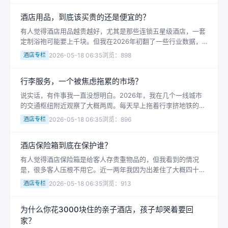
酒店用品，到底该买贵的还是便宜的？
有人觉得酒店用品越贵越好，尤其是那些连锁五星级酒店，一套
定制浴袍可能要上千块。但我在2026年初翻了一些行业数据，
发现大概有六成以上的中小酒店，实际采购的毛巾和床品单价不
酒店专栏
2026-05-18 06:35
浏览：898
超过五十元。这两种做法放在一起...
行李服务，一个被焦虑拖累的市场？
说实话，有件事我一直没想明白。2026年，我在几个一线城市
的交通枢纽附近观察了大概两周。每天早上拖着行李挤地铁的
人，明明旁边就有寄存柜或者配送服务点，价格也就是一杯奶茶
酒店专栏
2026-05-18 06:35
浏览：896
的钱，但大多数人还是选择了自己扛...
酒店保险箱到底在保护谁？
有人觉得酒店保险箱是给客人存贵重物品的，但我看到的情况
是，很多客人压根不用它。近一两年我因为出差住了大概四十家
不同档次的酒店，从经济型到五星级都有。每次入住我都会打开
酒店专栏
2026-05-18 06:35
浏览：913
那个嵌在衣柜里的小铁柜看看，然后大...
为什么你花3000块住的亲子酒店，孩子却哭着要回
家？