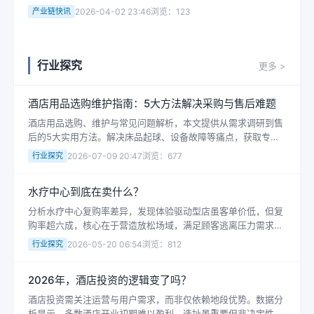
住还要这么费劲？转头去了距离不远的另一家试点 AI酒店 的新
产业链快讯
2026-04-02 23:46
浏览：123
品牌，结果让我大吃一惊...
行业探究
更多 >
酒店用品选购维护指南：5大方法解决采购与售后难题
酒店用品选购、维护与常见问题解析，本文提供从需求调研到售
后的5大实用方法。解决床品起球、设备故障等痛点，获取专业
采购清单与维修技巧。立即查看为您节省成本的酒店运营方案。
行业探究
2026-07-09 20:47
浏览：677
水疗中心到底在卖什么？
分析水疗中心复购率差异，发现体验驱动型店虽客单价低，但复
购率超六成，核心在于营造放松场域，满足顾客逃离压力需求，
颠覆行业传统技术导向认知。
行业探究
2026-05-20 06:54
浏览：812
2026年，酒店投资的逻辑变了吗？
酒店投资需关注运营与用户需求，而非仅依赖地段优势。数据分
析显示，多数酒店开业初期难以盈利，选址虽重要但非决定性因