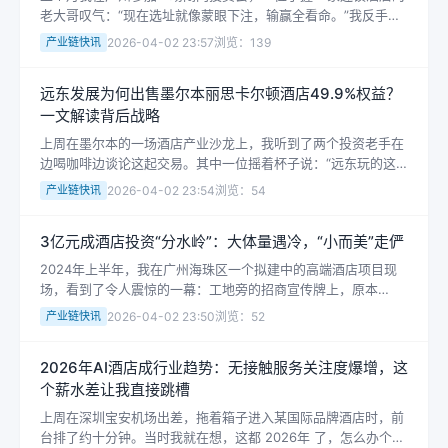
老大哥叹气：“现在选址就像蒙眼下注，输赢全看命。”我反手把
一份内部数据甩给他——2026年中国酒店投资白皮书刚刚发
产业链快讯
2026-04-02 23:57
浏览：139
布，覆盖超过40万家酒店的运...
远东发展为何出售墨尔本丽思卡尔顿酒店49.9%权益？
一文解读背后战略
上周在墨尔本的一场酒店产业沙龙上，我听到了两个投资老手在
边喝咖啡边谈论这起交易。其中一位摇着杯子说：“远东玩的这
一手，简直是在市场最热时拍了个冷冷的确确。” 远东发展拟出
产业链快讯
2026-04-02 23:54
浏览：54
售墨尔本丽思卡尔顿酒店49.9...
3亿元成酒店投资“分水岭”：大体量遇冷，“小而美”走俨
2024年上半年，我在广州海珠区一个拟建中的高端酒店项目现
场，看到了令人震惊的一幕：工地旁的招商宣传牌上，原本
“8000平方米超五星级酒店”的标语被黑色塑料袋遮盖，旁边用红
产业链快讯
2026-04-02 23:50
浏览：52
纸报写着“项目改策，招商简办...
2026年AI酒店成行业趋势：无接触服务关注度爆增，这
个薪水差让我直接跳槽
上周在深圳宝安机场出差，拖着箱子进入某国际品牌酒店时，前
台排了约十分钟。当时我就在想，这都 2026年 了，怎么办个入