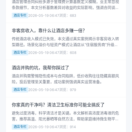
酒店管理合同纠纷多源于管理费计算基数定义模糊，业主常忽视
条款细节，本文分析基数差异对收益的实际影响，强调合同谈判
需关注定义而非单一比例。
酒店专栏
2026-05-19 06:47
浏览：683
非客房收入，靠什么让酒店多赚一倍？
传统酒店收入模式已失效，本文通过真实案例揭示非客房收入转
型路径。场景化溢价与轻资产模式让酒店从“住宿服务商”升级为
“情绪价值平台”，轻量级体验消费带来三倍以上收益，颠覆传统
酒店专栏
2026-05-19 06:47
浏览：608
经营逻辑。
酒店并购的坑，我帮你踩过了
酒店并购需警惕隐性成本与合同陷阱，低价收购往往隐藏高额风
险，投后管理至关重要，成功案例强调真实运营准备。
酒店专栏
2026-05-19 06:47
浏览：979
你家真的干净吗？清洁卫生标准你可能全搞反了
避免过度消毒，科学清洁才是关键。本文解析高浓度消毒液的危
害，推荐高温、阳光暴晒等自然方法，帮助家庭维持微生物平
衡，打造真正健康的居住环境。
酒店专栏
2026-05-19 06:47
浏览：914