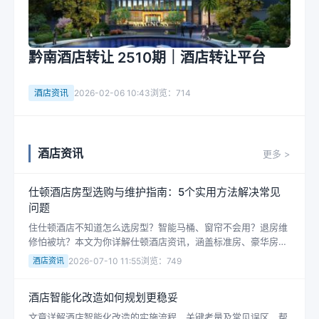
黔南酒店转让 2510期｜酒店转让平台
酒店资讯
2026-02-06 10:43
浏览：714
酒店资讯
更多 >
仕顿酒店房型选购与维护指南：5个实用方法解决常见
问题
住仕顿酒店不知道怎么选房型？智能马桶、窗帘不会用？退房维
修怕被坑？本文为你详解仕顿酒店资讯，涵盖标准房、豪华房、
套房选购技巧，及维护纠纷处理方案。5个实操方法，助你安心
酒店资讯
2026-07-10 11:55
浏览：749
入住、顺利退房，立即查看酒店实用...
酒店智能化改造如何规划更稳妥
文章详解酒店智能化改造的实施流程、关键考量及常见误区，帮