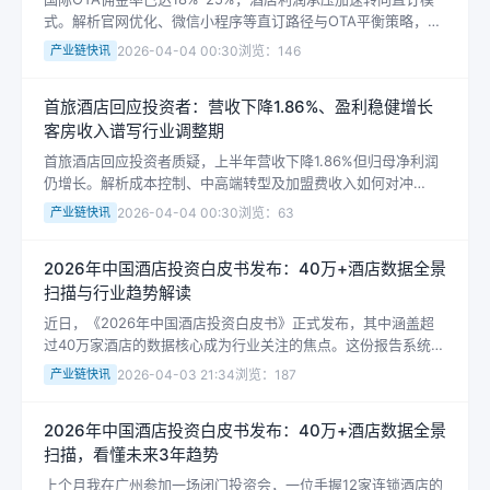
式。解析官网优化、微信小程序等直订路径与OTA平衡策略，附
酒店降本实务建议。
产业链快讯
2026-04-04 00:30
浏览：146
首旅酒店回应投资者：营收下降1.86%、盈利稳健增长
客房收入谱写行业调整期
首旅酒店回应投资者质疑，上半年营收下降1.86%但归母净利润
仍增长。解析成本控制、中高端转型及加盟费收入如何对冲
RevPAR下滑，提供投资者评估品牌运营的四大关键指标。
产业链快讯
2026-04-04 00:30
浏览：63
2026年中国酒店投资白皮书发布：40万+酒店数据全景
扫描与行业趋势解读
近日，《2026年中国酒店投资白皮书》正式发布，其中涵盖超
过40万家酒店的数据核心成为行业关注的焦点。这份报告系统地
回顾了过去一年中国酒店市场的实际表现，并展望了未来三年的
酒店专栏
产业链快讯
2026-04-03 21:34
浏览：187
投资方向。在市场分化加剧、运...
酒店业新角逐：从规模之战迈向精细化
2026年中国酒店投资白皮书发布：40万+酒店数据全景
服务长征
扫描，看懂未来3年趋势
上个月我在广州参加一场闭门投资会，一位手握12家连锁酒店的