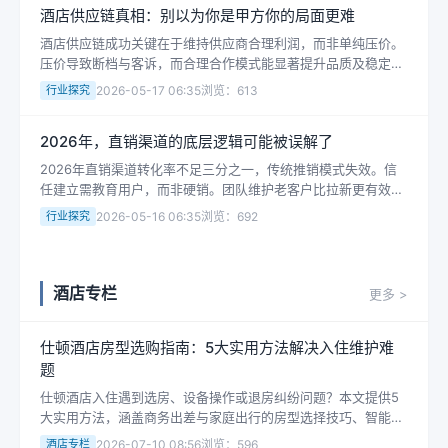
酒店供应链真相：别以为你是甲方你的局面更难
酒店供应链成功关键在于维持供应商合理利润，而非单纯压价。
压价导致断档与客诉，而合理合作模式能显著提升品质及稳定
性，减少突发采购风险，实现长期成本优化。
行业探究
2026-05-17 06:35
浏览：613
2026年，直销渠道的底层逻辑可能被误解了
2026年直销渠道转化率不足三分之一，传统推销模式失效。信
任建立需教育用户，而非硬销。团队维护老客户比拉新更有效，
新趋势正重塑直销逻辑。
行业探究
2026-05-16 06:35
浏览：692
酒店专栏
更多 >
仕顿酒店房型选购指南：5大实用方法解决入住维护难
题
仕顿酒店入住遇到选房、设备操作或退房纠纷问题？本文提供5
大实用方法，涵盖商务出差与家庭出行的房型选择技巧、智能设
备使用指南及费用纠纷处理。立即查看，保障您的住宿体验无
酒店专栏
2026-07-10 08:56
浏览：596