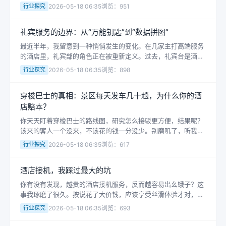
酒店财务私下说迷你吧的实际贡献连总营收的百分之一都不到，
行业探究
2026-05-18 06:35
浏览：951
算上折旧和人工，可能还是亏的。这...
礼宾服务的边界：从“万能钥匙”到“数据拼图”
最近半年，我留意到一种悄悄发生的变化。在几家主打高端服务
的酒店里，礼宾部的角色正在被重新定义。过去，礼宾台是酒店
大堂最繁忙的角落，穿着笔挺制服的员工们拿着电话，一边确认
行业探究
2026-05-18 06:35
浏览：898
米其林餐厅的预定，一边帮客人安排...
穿梭巴士的真相：景区每天发车几十趟，为什么你的酒
店赔本？
你天天盯着穿梭巴士的路线图，研究怎么接驳更方便，结果呢？
该来的客人一个没来，不该花的钱一分没少。别磨叽了，听我说
点真话。我干这行八年了，搞过酒店、民宿，甚至自己包过景区
行业探究
2026-05-18 06:35
浏览：617
接驳...
酒店接机，我踩过最大的坑
你有没有发现，越贵的酒店接机服务，反而越容易出幺蛾子？这
事我琢磨了很久。按说花了大价钱，应该享受丝滑体验才对，可
我认识的几个人，包括我自己，都在这上面栽过跟头。今天就聊
行业探究
2026-05-18 06:35
浏览：693
聊“...