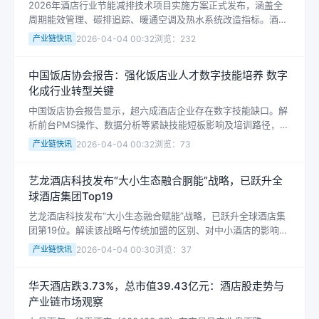
2026年酒店行业节能减排技术项目实施方案正式发布，涵盖全
周期能效管理、碳排追踪、暖通空调及热水系统改造指标。酒店
投资方与管理集团需了解强制条款、申报流程及投资回收期，确
产业链快讯
2026-04-04 00:32
浏览：232
保合规与成本控制。
中国饭店协会报告：强化饭店业人才数字技能培养 数字
化成行业转型关键
中国饭店协会报告显示，超六成酒店企业存在数字技能缺口。解
析前台PMS操作、数据分析等紧缺技能短板影响及培训路径，提
供可量化评估标准与校企合作资源整合建议。
产业链快讯
2026-04-04 00:32
浏览：73
艺龙酒店科技发布“大小生态融合胴能”战略，已跃升全
球酒店集团Top19
艺龙酒店科技发布“大小生态融合赋能”战略，已跃升全球酒店集
团第19位。解读该战略与传统加盟的区别、对中小酒店的影响及
评估实效的关键指标。
产业链快讯
2026-04-04 00:30
浏览：37
华天酒店跌3.73%，总市值39.43亿元：酒店股走势与
产业链市场观察