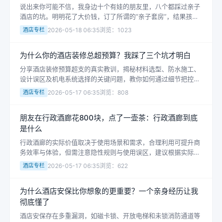
说出来你可能不信，我身边十个有娃的朋友里，八个都踩过亲子
酒店的坑。明明花了大价钱，订了所谓的“亲子套房”，结果孩子
进去十分钟就开始闹——床太硬、动画片太少、泳池水温太低。
酒店专栏
2026-05-18 06:35
浏览：1023
大...
为什么你的酒店装修总超预算？我踩了三个坑才明白
分享酒店装修预算超支的真实教训，揭秘材料选型、防水施工、
设计误区及机电系统选择的关键问题，教你如何通过细节把控节
省开支，提升运营效益。
酒店专栏
2026-05-17 06:35
浏览：808
朋友在行政酒廊花800块，点了一壶茶：行政酒廊到底
是什么
行政酒廊的实际价值取决于使用场景和需求，合理利用可提升商
务效率与体验，但需注意隐性规则与使用误区，建议根据实际用
途选择是否投入。
酒店专栏
2026-05-17 06:35
浏览：622
为什么酒店安保比你想象的更重要？一个亲身经历让我
彻底懂了
酒店安保存在多重漏洞，如磁卡锁、开放电梯和未锁消防通道等