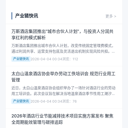
产业链快讯
更多 >
万斯酒店集团推出“城市合伙人计划”，与投资人分润共
享红利的模式解析
万斯酒店集团推出城市合伙人计划，改变传统固定管理费模式，
通过利润共享、运营支持包底及灵活退出机制实现风险共担。解
析其与传统加盟对比、投资评估要点及合同审查维度。
产业链快讯
2026-04-04 00:34
浏览：112
太白山温泉酒店协会举办劳动工佚培训会 规范行业用工
管理
酒店专栏
近日，太白山温泉酒店协会组织举办了一场针对酒店行业的劳动
酒店筹改期，财务管理需紧盯哪些核心
用工培训会。此次会议旨在解决当地温泉酒店季节性用工潮汐、
问题？
就业形态多样化带来的管理难题，推动行业劳动用工的规范化和
产业链快讯
2026-04-04 00:34
浏览：76
法治化。随着旅游季的临近，这一举...
2026年酒店行业节能减排技术项目实施方案发布 聚焦
全周期能效管理与碳排追踪