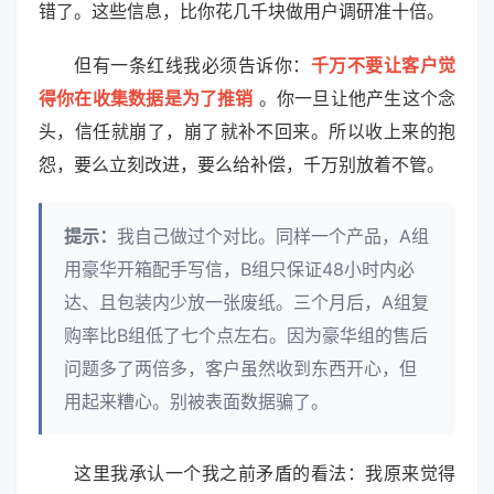
错了。这些信息，比你花几千块做用户调研准十倍。
但有一条红线我必须告诉你：
千万不要让客户觉
得你在收集数据是为了推销
。你一旦让他产生这个念
头，信任就崩了，崩了就补不回来。所以收上来的抱
怨，要么立刻改进，要么给补偿，千万别放着不管。
提示：
我自己做过个对比。同样一个产品，A组
用豪华开箱配手写信，B组只保证48小时内必
达、且包装内少放一张废纸。三个月后，A组复
购率比B组低了七个点左右。因为豪华组的售后
问题多了两倍多，客户虽然收到东西开心，但
用起来糟心。别被表面数据骗了。
这里我承认一个我之前矛盾的看法：我原来觉得