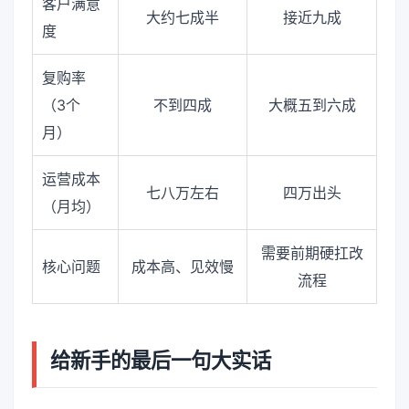
客户满意
大约七成半
接近九成
度
复购率
（3个
不到四成
大概五到六成
月）
运营成本
七八万左右
四万出头
（月均）
需要前期硬扛改
核心问题
成本高、见效慢
流程
给新手的最后一句大实话