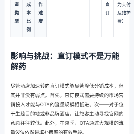
道
成
作
直
为支付
类
本
难
订
及维护
型
比
度
费）
例
影响与挑战：直订模式不是万能
解药
尽管酒店加速转向直订模式能显著降低分销成本，但
其并非没有弱点。首先，直订模式需要持续的市场营
销投入才能与OTA的流量规模相抵进。次——对于位
于生疏目的地或非品牌酒店，让旅客主动寻找官网的
意愿往往较低。此外，在淡季，OTA通过大规模的流
量泼泣依然是填补房率的有效手段。