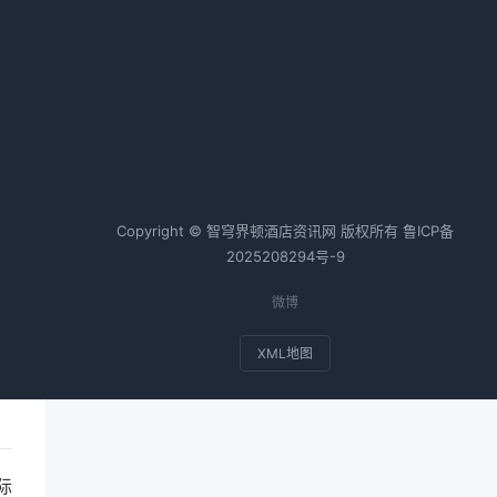
花了3个月踩坑酒店会员私域运
营，我总结了这些真实经验
2026-04-25 06:37 · 1056 阅读
热词TOP20
Copyright © 智穹界顿酒店资讯网 版权所有
鲁ICP备
2025208294号-9
是
微博
XML地图
际