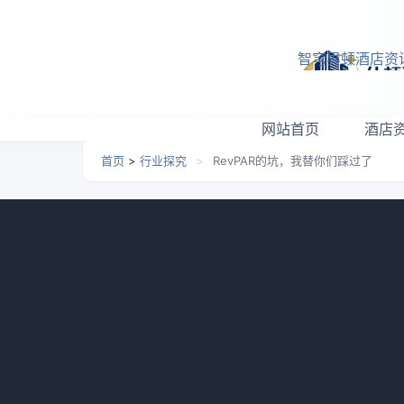
跳转到主要内容
智穹界顿酒店资
网站首页
酒店
首页
>
行业探究
>
RevPAR的坑，我替你们踩过了
RevPAR的坑，我替你们
日期：
2026-05-15 18:01
栏目：
行业探究
浏览：
我干酒店运营快十年了，曾经也是个捧着
匙。但后来被市场甩了好几个耳光，才明白