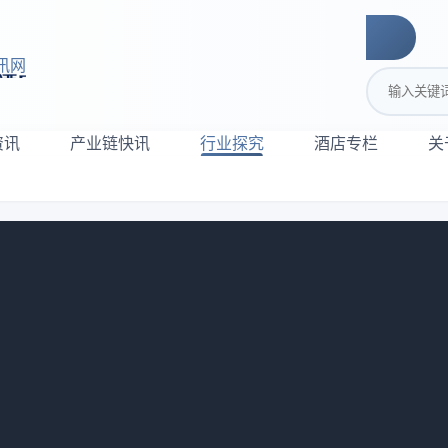
讯网
搜索关键词
资讯
产业链快讯
行业探究
酒店专栏
关
踩过了
813
RevPAR当圣旨的傻小子，觉得这玩意儿就是酒店收益的万能
这指标背后藏着多少扯淡的逻辑。今天不跟你绕弯子，直接说