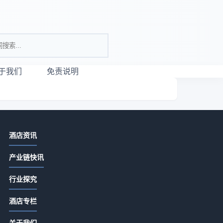
于我们
免责说明
相关资讯
酒店资讯
酒店用品选购维护指南：5大方法解决
产业链快讯
采购与售后难题
2026-07-09 20:47
行业探究
水疗中心到底在卖什么？
钥
酒店专栏
2026-05-20 06:54
透
关于我们