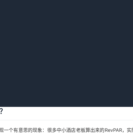
到三百出头
维持在四百多
到九成左右
不到七成
大约三百四
大概三百二
不到一百二
一百六左右
，结果差了一百多万的净利润。所以别太迷信RevPAR，它只
高？
一个有意思的现象：很多中小酒店老板算出来的RevPAR，实