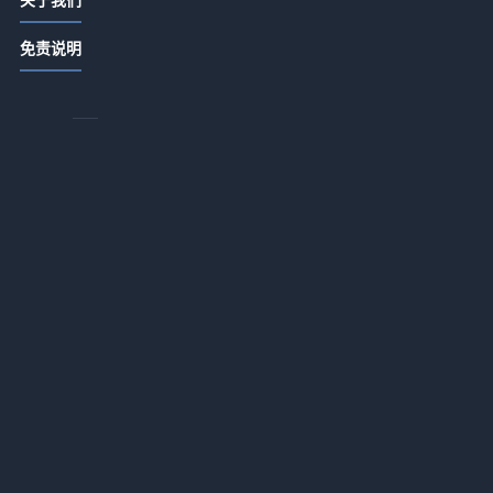
2026年，酒店投资的逻辑变了吗？
2026-05-20 06:54
免责说明
—
2026年最让人后悔的认知：员工培训
根本不是花钱
2026-05-20 06:52
你
酒店评级的水到底有多深？一个理性
观察者的拆解
2026-05-20 06:52
度假村赚钱的秘密：别被面子工程骗
了
2026-05-19 06:47
完
住客满意度的三个谎言
2026-05-19 06:47
为什么内行人请客都选酒店餐饮？3个
没人敢说的真相