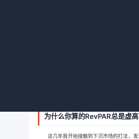
平均房价
压
出租率
冲
RevPAR
单房利润
看到没？同样都是两百多间房，做法不一样
帮你算账的一个工具，不是让你死磕的目标。
为什么你算的RevPAR总是虚
这几年我开始接触到下沉市场的打法，发现