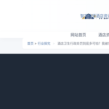
跳转到主要内容
智穹界顿酒店资
网站首页
酒店
首页
>
行业探究
>
酒店卫生行政处罚到底多可怕？我被
酒店卫生行政处罚到底多
日期：
2026-05-08 10:27
栏目：
行业探究
浏览：
我自己就干过一件特别蠢的事。去年夏天
时急着开业，什么卫生许可证、疾控检测，全