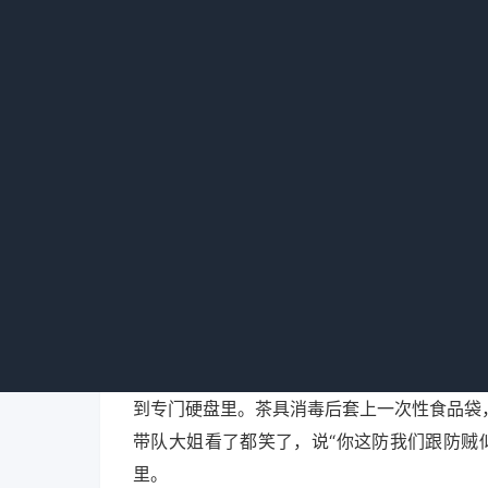
局摘了三星级牌子。他说那段日子手机一响就
是整个店的命。
到底哪些行为最容易踩雷？
我翻了自己那张处罚决定书，再加上问了
有这几条高频雷区：第一，没有卫生许可证就
有的店图省事，提前把下个月的记录都填好了
员没有健康证，哪怕前台小姑娘换人了没来得
箱、员工私人物品，这属于严重违规。
我后来自己搞了一套笨办法，虽然麻烦但
到专门硬盘里。茶具消毒后套上一次性食品袋
带队大姐看了都笑了，说“你这防我们跟防贼
里。