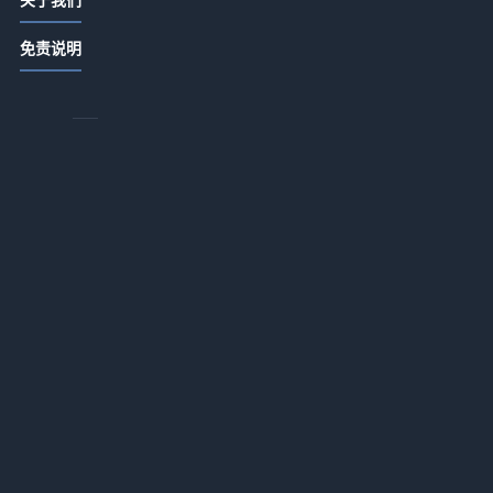
2026年，酒店投资的逻辑变了吗？
罚
2026-05-20 06:54
免责说明
2026年最让人后悔的认知：员工培训
根本不是花钱
2026-05-20 06:52
酒店评级的水到底有多深？一个理性
得
观察者的拆解
专
2026-05-20 06:52
总
度假村赚钱的秘密：别被面子工程骗
了
2026-05-19 06:47
住客满意度的三个谎言
2026-05-19 06:47
为什么内行人请客都选酒店餐饮？3个
没人敢说的真相