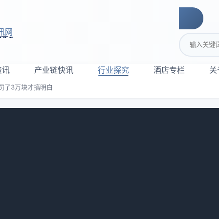
讯网
搜索关键词
资讯
产业链快讯
行业探究
酒店专栏
关
罚了3万块才搞明白
可怕？我被罚了3万块才搞明白
549
，我跟朋友合伙弄了个小民宿，就六间房，在重庆洪崖洞附近。
都没当回事。结果开业第三天，区卫生监督所的人就来了。我当