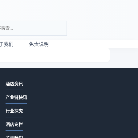
于我们
免责说明
相关资讯
酒店资讯
酒店用品选购维护指南：5大方法解决
产业链快讯
采购与售后难题
2026-07-09 20:47
行业探究
水疗中心到底在卖什么？
当
酒店专栏
2026-05-20 06:54
时
关于我们