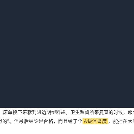
哆嗦，全是退订和骂人的。所以你别小看一张罚单，它背后连着
当地卫生监督所的一个熟人（他是这么说的，不一定全对），大
开业，这属于无证经营，起步就是5000。第二，消毒记录造假
，检查人员一看笔迹颜色都一样，直接认定未消毒。第三，从业
及办，查到一个人罚500到2000。第四，布草间里放拖把、
管用。买了个带时间戳的执法记录仪，每天消毒的时候录10秒，
，床单换下来就封进透明塑料袋。卫生监督所来复查的时候，那
似的”。但最后结论是合格，而且给了个
A级信誉度
，能挂在大