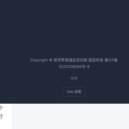
的
花了3个月踩坑酒店会员私域运
营，我总结了这些真实经验
2026-04-25 06:37 · 1056 阅读
热词TOP20
概
，
Copyright © 智穹界顿酒店资讯网 版权所有
鲁ICP备
2025208294号-9
人
纸
微博
XML地图
存
个
厅