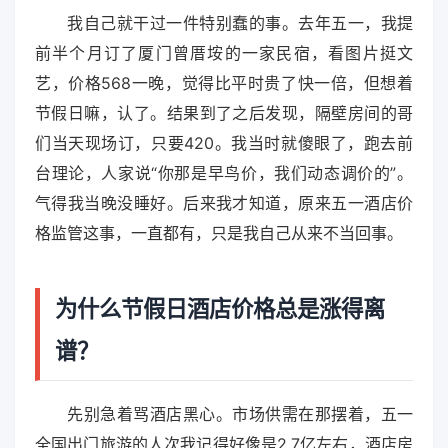
我自己就干过一件特别蠢的事。去年五一，我提
前半个月订了厦门曾厝垵的一家民宿，看图片挺文
艺，价格568一晚，觉得比平时贵了快一倍，但想着
节假日嘛，认了。结果到了之后发现，隔壁房间的哥
们当天现场订，只要420。我当时就傻眼了，跑去前
台理论，人家说“你那是早鸟价，我们动态调价的”。
气得我当晚没睡好。后来我才知道，原来五一酒店价
格监管这事，一直都有，只是我自己从来不当回事。
为什么节假日酒店价格总是涨得离
谱？
先别急着骂酒店黑心。市场供需在那摆着，五一
全国出门旅游的人次我记得好像是2.7亿左右，酒店房