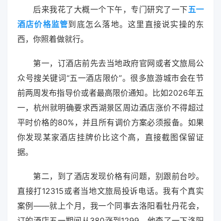
后来我花了大概一个下午，专门研究了一下
五一
酒店价格监管
到底怎么落地。这里直接说实操的东
西，你照着做就行。
第一，订酒店前先去当地政府官网或者文旅局公
众号搜关键词“五一酒店限价”。很多旅游城市会在节
前两周发布指导价或者最高限价通知。比如2026年五
一，杭州就明确要求西湖景区周边酒店涨价不得超过
平时价格的80%，并且所有调价方案必须报备。如果
你发现某家酒店挂牌价比这个高，直接截图保留证
据。
第二，到了酒店发现价格有问题，别跟前台吵。
直接打12315或者当地文旅局投诉电话。我有个真实
案例——就上个月，我一个同事去洛阳看牡丹花会，
订的酒店五一期间从380涨到1299，他查了一下洛阳