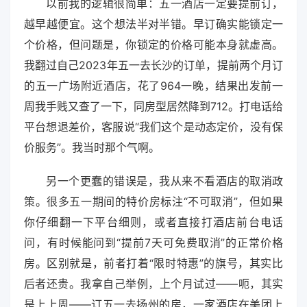
以前我的逻辑很简单：五一酒店一定要提前订，
越早越便宜。这个想法半对半错。早订确实能锁定一
个价格，但问题是，你锁定的价格可能本身就虚高。
我翻过自己2023年五一去长沙的订单，提前两个月订
的五一广场附近酒店，花了964一晚，结果出发前一
周我手贱又查了一下，同房型居然降到712。打电话给
平台想退差价，客服说“我们这个是动态定价，没有保
价服务”。我当时那个气啊。
另一个更蠢的错误是，我从来不看酒店的取消政
策。很多五一期间的特价房标注“不可取消”，但如果
你仔细翻一下平台细则，或者直接打酒店前台电话
问，有时候能问到“提前7天可免费取消”的正常价格
房。区别就是，前者打着“限时特惠”的旗号，其实比
后者还贵。我拿自己举例，上个月试过——呃，其实
是上上周——订五一去扬州的房，一家酒店在美团上