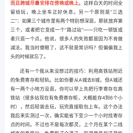
而且跨城尽量安排在傍晚或晚上
。这样白天的时间全
留给玩，晚上坐车正好休息。另一个原则是“三选
二”：如果三个城市里有两个特别想深逛，那就放弃第
三个，或者把它变成一个“路过站”——只吃一顿饭或
者只逛一个点。他说，很多人的失败都是因为不肯做
减法。我当时傻眼了，这不就是常识吗？但偏偏我上
头的时候就忘了。
还有一个我从来没想过的技巧：利用高铁站附近
的免费寄存和轻轨。比如你要从A城去B城，但A城还
有一两个小地方没逛，你可以早上先把行李寄存在高
铁站（很多站现在有免费寄存柜，大概能存4到6个小
时），然后轻装去玩，玩完直接取包上车。这个办法
我后来实测过一次，确实能省下至少一个小时找寄存
点的时间。不过也不是每次都灵，上个月在某个二线