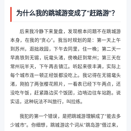
为什么我的跳城游变成了“赶路游”？
后来我冷静下来复盘，发现根本问题不在跳城游
本身，在我的“贪心”。我当时规划的是：第一天上午
到苏州，逛拙政园，下午去同里，住一晚；第二天一
早高铁到无锡，玩鼋头渚，傍晚赶到常州；第三天在
常州玩半天，下午再去镇江。听起来很丰满，实际上
每个城市连一顿正经饭都没吃上。我记得在无锡鼋头
渚，刚拍了两张樱花照片，一看表已经下午两点，还
没吃午饭，赶紧路边买个饭团，边啃边往车站跑。说
实话，这种玩法不叫旅行，叫拉练。
我犯的第一个错误，是把跳城游理解成了“能去多
少城市”。你细想，跳城游这个词从“跳岛游”借过来，