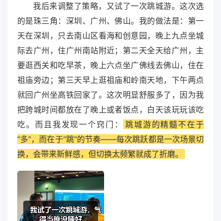
我后来调整了策略，又试了一次跳城游。这次选
的是珠三角：深圳、广州、佛山。我的做法是：第一
天在深圳，只去南山区看海和创意园，晚上九点坐城
际去广州，住广州南站附近；第二天全天给广州，主
要逛西关和吃早茶，晚上六点坐广佛线去佛山，住在
祖庙旁边；第三天早上逛祖庙和岭南天地，下午两点
就回广州坐高铁回家了。这次明显舒服多了，因为我
把跨城时间都放在了晚上或者饭点，白天该玩玩该吃
吃。而且我发现一个窍门：
跳城游的精髓不在于
“多”，而在于“跳”的节奏——每次跳跃都是一次场景切
换，会带来新鲜感，但切换太频繁就成了折磨。