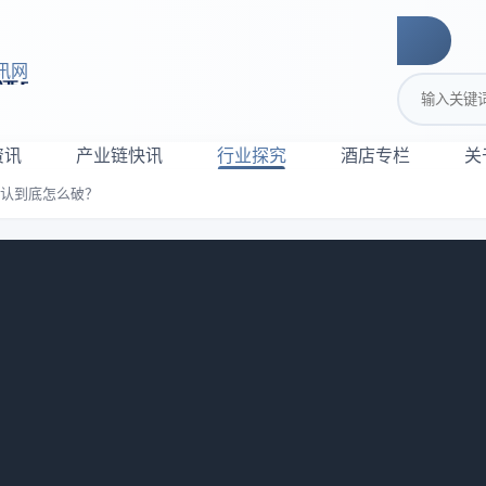
讯网
搜索关键词
资讯
产业链快讯
行业探究
酒店专栏
关
确认到底怎么破？
酒店预订待确认到底怎么破？
961
去杭州，订了个网红民宿，页面显示
酒店预订待确认
，我以为就
果呢？我拖着行李箱到了前台，对方翻遍系统说没我订单。当时已