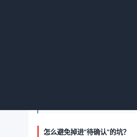
赶紧取消换别家；如果说“收到了但还没操作”
提示：
打电话时不要一上来就抱怨。我试过
待确认，想请您帮忙查一下有没有收到”，
不含早，你要加早餐的话我帮你备注”。
怎么避免掉进“待确认”的坑？