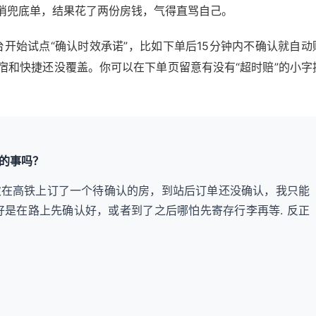
消兜底单，结果花了两份房钱，气得直骂自己。
台开始试点“确认时效承诺”，比如下单后15分钟内不确认就自动
宿和快捷还没覆盖。你可以在下单页留意有没有“超时赔”的小字
的事吗？
次在高铁上订了一个待确认的房，到站后订单还没确认，我只能
好是在路上先确认好，或者到了之后哪怕先寄存行李再等. 反正