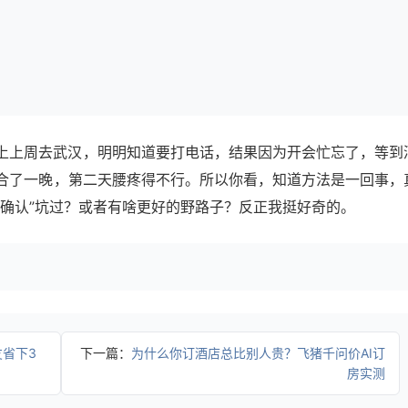
上上周去武汉，明明知道要打电话，结果因为开会忙忘了，等到
合了一晚，第二天腰疼得不行。所以你看，知道方法是一回事，
待确认”坑过？或者有啥更好的野路子？反正我挺好奇的。
友省下3
下一篇：
为什么你订酒店总比别人贵？飞猪千问价AI订
房实测