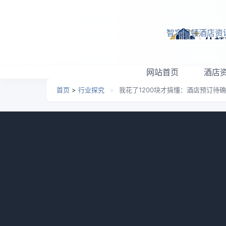
跳转到主要内容
智穹界顿酒店资
网站首页
酒店
首页
>
行业探究
>
我花了1200块才搞懂：酒店预订待
我花了1200块才搞懂：
日期：
2026-05-06 21:16
栏目：
行业探究
浏览：
我自己就干过一件特别蠢的事。去年十一
正常流程，心想着“等会儿就确认了呗”。结