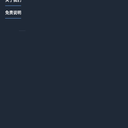
2026年，酒店投资的逻辑变了吗？
2026-05-20 06:54
免责说明
2026年最让人后悔的认知：员工培训
根本不是花钱
2026-05-20 06:52
，
酒店评级的水到底有多深？一个理性
店
观察者的拆解
示
2026-05-20 06:52
本
度假村赚钱的秘密：别被面子工程骗
了
2026-05-19 06:47
第
住客满意度的三个谎言
诉
2026-05-19 06:47
为什么内行人请客都选酒店餐饮？3个
没人敢说的真相