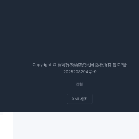
花了3个月踩坑酒店会员私域运
。
营，我总结了这些真实经验
2026-04-25 06:37 · 1056 阅读
热词TOP20
Copyright © 智穹界顿酒店资讯网 版权所有
鲁ICP备
2025208294号-9
微博
XML地图