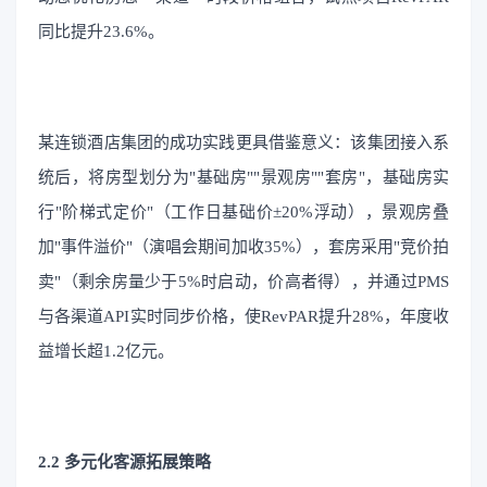
同比提升23.6%。
某连锁酒店集团的成功实践更具借鉴意义：该集团接入系
统后，将房型划分为"基础房""景观房""套房"，基础房实
行"阶梯式定价"（工作日基础价±20%浮动），景观房叠
加"事件溢价"（演唱会期间加收35%），套房采用"竞价拍
卖"（剩余房量少于5%时启动，价高者得），并通过PMS
与各渠道API实时同步价格，使RevPAR提升28%，年度收
益增长超1.2亿元。
2.2 多元化客源拓展策略