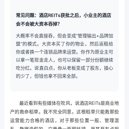
常见问题：酒店REITs获批之后，小业主的酒店
会不会被大资本吞掉？
大概率不会直接吞，但会变成“管理输出+品牌加
盟”的模式。大资本买了你的物业，然后返租给
你或者换一个连锁品牌来运营。你作为原业主可
以拿一笔现金走人，也可以保留一部分份额继续
吃分红。说直白点，你从老板变成了股东，操心
的少了，但钱也拿不回来全部。
最近看到有些媒体在吹风，说酒店REITs是商业地
产的救命稻草。我不完全同意。这根稻草只能救那些
运营能力合格的酒店，对于那些位置一般、管理混
乱、数据造假的，它更像一面照妖镜。我甚至有点担