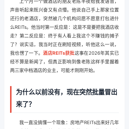
上个月一个做酒店的朋友老陈半夜给我发语音，
声音听起来既兴奋又有点懵。他说自己手上那家位置
还行的老酒店，突然被几个机构问愿不愿意打包进什
么REITs。他当时第一反应是：这是不是要把我酒店收
走？第二反应是：终于有人看上我这个不赚钱的摊子
了？说实话，我当时正在刷短视频，听他这么一说，
我也愣了一下。
酒店REITs获批
这事在2026年其实已
经不算是新闻了，但真正影响到像老陈这样手里握着
两三家中档酒店的业主，可能才刚刚开始。
为什么以前没有，现在突然批量冒出
来了？
我一直没搞懂一个现象：房地产REITs出来好几年