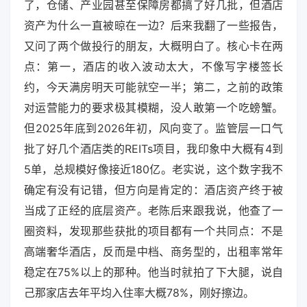
了，仓储、产业园甚至保障房都搞了好几批，但酒店
资产为什么一直被晾在一边？后来我翻了一些报告，
又问了两个做投行的朋友，大概明白了。核心卡在两
点：第一，酒店的收入波动太大，不像写字楼签长
约，今天满房明天可能就空一半；第二，之前的政策
对运营能力的要求极其模糊，没人敢第一个吃螃蟹。
但2025年底到2026年初，风向变了。监管层一口气
批了好几个酒店类的REITs项目，我印象中大概有4到
5单，总规模好像接近180亿。老实说，这个数字我不
确定有没有记错，但方向是肯定的：酒店资产终于被
当成了正经的底层资产。老陈后来跟我说，他查了一
圈资料，发现那些获批的项目都有一个共同点：不是
高端奢华酒店，反而是中档、商务型的，出租率常年
稳定在75%以上的那种。他当时就拍了下大腿，说自
己那家店去年平均入住率大概78%，刚好擦边。