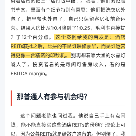
务酒店真的把三个店打包申报了。我看了他们的招股
书草案，里面有个细节特别有意思：他们把洗衣房外
包了，把早餐也外包了，自己只保留客房和前台运
营。结果人房比从1:0.4降到了1:0.25，毛利率直接提
升了12个百分点。
这个案例给我的启发是：酒店
REITs获批之后，比拼的不是谁装修豪华，而是谁运营
得更像一台精密的印钞机。
别再想着靠大堂的水晶灯
唬人了，投资者看的是每间可售房收入，看的是
EBITDA margin。
那普通人有参与机会吗？
这个问题老陈也问过我。他说自己手上有点闲
钱，能不能直接买这些酒店REITs的份额？理论上可
以，因为公募REITs就是给散户准备的。但别傻了，我