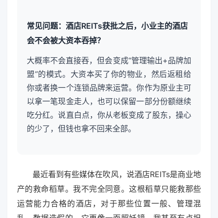
常见问题：酒店REITs获批之后，小业主的酒店
会不会被大资本吞掉？
大概率不会直接吞，但会变成“管理输出+品牌加
盟”的模式。大资本买了你的物业，然后返租给
你或者换一个连锁品牌来运营。你作为原业主可
以拿一笔现金走人，也可以保留一部分份额继续
吃分红。说直白点，你从老板变成了股东，操心
的少了，但钱也拿不回来全部。
最近看到有些媒体在吹风，说酒店REITs是商业地
产的救命稻草。我不完全同意。这根稻草只能救那些
运营能力合格的酒店，对于那些位置一般、管理混
乱、数据造假的，它更像一面照妖镜。我甚至有点担