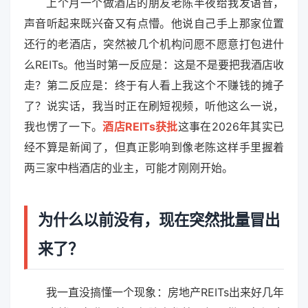
上个月一个做酒店的朋友老陈半夜给我发语音，
声音听起来既兴奋又有点懵。他说自己手上那家位置
还行的老酒店，突然被几个机构问愿不愿意打包进什
么REITs。他当时第一反应是：这是不是要把我酒店收
走？第二反应是：终于有人看上我这个不赚钱的摊子
了？说实话，我当时正在刷短视频，听他这么一说，
我也愣了一下。
酒店REITs获批
这事在2026年其实已
经不算是新闻了，但真正影响到像老陈这样手里握着
两三家中档酒店的业主，可能才刚刚开始。
为什么以前没有，现在突然批量冒出
来了？
我一直没搞懂一个现象：房地产REITs出来好几年