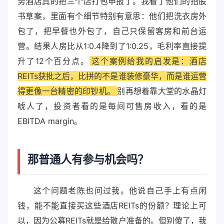
务酒店真的把三个店打包申报了。我看了他们的招股
书草案，里面有个细节特别有意思：他们把洗衣房外
包了，把早餐也外包了，自己只保留客房和前台运
营。结果人房比从1:0.4降到了1:0.25，毛利率直接提
升了12个百分点。
这个案例给我的启发是：酒店
REITs获批之后，比拼的不是谁装修豪华，而是谁运营
得更像一台精密的印钞机。
别再想着靠大堂的水晶灯
唬人了，投资者看的是每间可售房收入，看的是
EBITDA margin。
那普通人有参与机会吗？
这个问题老陈也问过我。他说自己手上有点闲
钱，能不能直接买这些酒店REITs的份额？理论上可
以，因为公募REITs就是给散户准备的。但别傻了，我