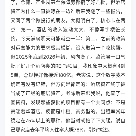
了，仓储、产业园甚至保障房都搞了好几批，但酒店
资产为什么一直被晾在一边？后来我翻了一些报告，
又问了两个做投行的朋友，大概明白了。核心卡在两
点：第一，酒店的收入波动太大，不像写字楼签长
约，今天满房明天可能就空一半；第二，之前的政策
对运营能力的要求极其模糊，没人敢第一个吃螃蟹。
但2025年底到2026年初，风向变了。监管层一口气
批了好几个酒店类的REITs项目，我印象中大概有4到
5单，总规模好像接近180亿。老实说，这个数字我不
确定有没有记错，但方向是肯定的：酒店资产终于被
当成了正经的底层资产。老陈后来跟我说，他查了一
圈资料，发现那些获批的项目都有一个共同点：不是
高端奢华酒店，反而是中档、商务型的，出租率常年
稳定在75%以上的那种。他当时就拍了下大腿，说自
己那家店去年平均入住率大概78%，刚好擦边。