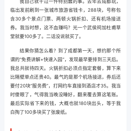
我自己就干过一件特别蠢的事。去年去成都玩，
临出发前刷到一张城市旅游省钱卡，288块，号称包
含30多个景点门票、两顿火锅折扣、还有机场接送
券。我当时想，这不血赚吗？光一个武侯祠加杜甫草
堂就要100多了。二话没说就买了。
结果你猜怎么着？到了成都第一天，想约那个所
谓的“免费讲解+快速入园”，发现最早要排到三天后。
我总共就待四天。火锅折扣必须点指定套餐，算下来
比隔壁单点还贵40。最气的是那个机场接送，券后还
要付20块“服务费”，打网约车直接到酒店才35。我当
时傻眼了，气得我当晚没睡好，翻来覆去算这笔账。
最后实际省下来的钱，大概也就180块出头，等于我
白掏了100多块买了张废纸。