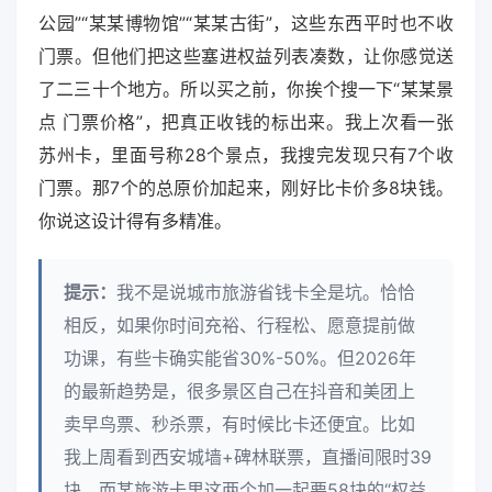
公园”“某某博物馆”“某某古街”，这些东西平时也不收
门票。但他们把这些塞进权益列表凑数，让你感觉送
了二三十个地方。所以买之前，你挨个搜一下“某某景
点 门票价格”，把真正收钱的标出来。我上次看一张
苏州卡，里面号称28个景点，我搜完发现只有7个收
门票。那7个的总原价加起来，刚好比卡价多8块钱。
你说这设计得有多精准。
提示：
我不是说城市旅游省钱卡全是坑。恰恰
相反，如果你时间充裕、行程松、愿意提前做
功课，有些卡确实能省30%-50%。但2026年
的最新趋势是，很多景区自己在抖音和美团上
卖早鸟票、秒杀票，有时候比卡还便宜。比如
我上周看到西安城墙+碑林联票，直播间限时39
块，而某旅游卡里这两个加一起要58块的“权益