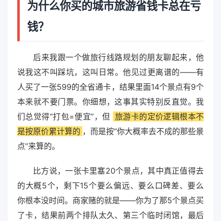
为什么你买的城市旅游省钱卡总在亏
钱？
后来我跟一个做旅行线路规划的朋友聊起来，他
说我这不叫踩坑，这叫日常。他见过更离谱的——有
人买了一张599的全省通卡，结果里面14个景点有9个
本来就不要门票。你细想，这事其实特别反直觉。我
们总觉得“打包=便宜”，但
旅游卡的定价逻辑根本不
是按原价累计算的
，而是按“你大概率去不成的那些景
点”来算的。
比方说，一张卡里塞20个景点，其中真正值得去
的大概5个，剩下15个要么偏远、要么口碑差、要么
你根本没时间。商家赌的就是——你为了那5个景点买
了卡，结果前两个排队太久、第三个临时闭馆，最后