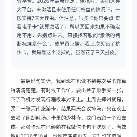
分平台。2026年最新规定，像携程、美团这种
大平台，未激活且未使用任何权益的情况下，一
般支持7天无理由。但注意，很多卡你只要点“查
看电子卡”就算激活了。所以买回来如果不确定
用不用，先别点进去。直接找客服问“激活的判
断标准是什么”，截屏留证据。我上次买错了杭
州卡，就是靠这个退掉的，虽然花了三天扯皮。
最后说句实话，我到现在也做不到每次买卡都算
得清清楚楚。有时候工作忙，要出差了顺手买一张，
下了飞机才发现行程根本对不上。上周去郑州就是，
买了一张河南旅游卡，结果两天会议排满，只在晚上
去喝了碗胡辣汤。卡里的少林寺、龙门石窟一个没去
成。那张卡现在已经躺在我微信卡包里吃灰了，有效
期到2026年10月。也许年底能再去一次？谁知道呢。