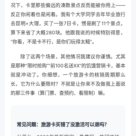
况下，卡里那些偏远的凑数景点反而能被你用上——
反正你闲着也是闲着。我有个大学同学去年毕业旅行
去昆明+大理，买了一张7日卡，愣是刷了11个景点，
算下来省了大概280块。他跟我说的时候特别得意，
“你看，不是卡不行，是你们玩得太糙”。
除了这两个场景，其他情况我建议你谨慎。尤其
是那种“限时抢购”“前100名送XX”的饥饿营销卡，基本
就是冲动了。你细想，一个旅游卡的核销周期那么
长，它为什么要限时？不就是让你来不及做我上面说
的那三件事（算门票、查预约、看限制）嘛。
常见问题：旅游卡买错了没激活可以退吗？