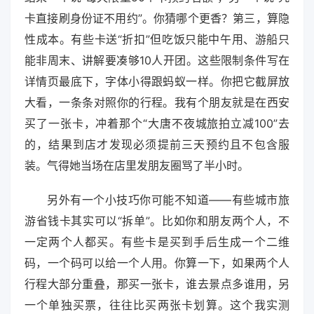
卡直接刷身份证不用约”。你猜哪个更香？第三，算隐
性成本。有些卡送“折扣”但吃饭只能中午用、游船只
能非周末、讲解要凑够10人开团。这些限制条件写在
详情页最底下，字体小得跟蚂蚁一样。你把它截屏放
大看，一条条对照你的行程。我有个朋友就是在西安
买了一张卡，冲着那个“大唐不夜城旅拍立减100”去
的，结果到店才发现必须提前三天预约且不包含服
装。气得她当场在店里发朋友圈骂了半小时。
另外有一个小技巧你可能不知道——有些城市旅
游省钱卡其实可以“拆单”。比如你和朋友两个人，不
一定两个人都买。有些卡是买到手后生成一个二维
码，一个码可以给一个人用。你算一下，如果两个人
行程大部分重叠，那买一张卡，谁去景点多谁用，另
一个单独买票，往往比买两张卡划算。这个我实测