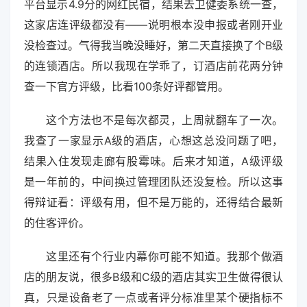
平台显示4.9分的网红民宿，结果去卫健委系统一查，
这家店连评级都没有——说明根本没申报或者刚开业
没检查过。气得我当晚没睡好，第二天直接换了个B级
的连锁酒店。所以我现在学乖了，订酒店前花两分钟
查一下官方评级，比看100条好评都管用。
这个方法也不是每次都灵，上周就翻车了一次。
我查了一家显示A级的酒店，心想这总没问题了吧，
结果入住发现走廊有股霉味。后来才知道，A级评级
是一年前的，中间换过管理团队还没复检。所以这事
得辩证看：评级有用，但不是万能的，还得结合最新
的住客评价。
这里还有个行业内幕你可能不知道。我那个做酒
店的朋友说，很多B级和C级的酒店其实卫生做得很认
真，只是设备老了一点或者评分标准里某个硬指标不