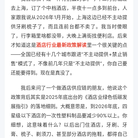
去上海，订了个中档酒店，半夜十一点多到前台，人
家跟我说从2026年1月开始，上海这边已经不主动提
供牙刷梳子了，而且连前台都不卖了。我当时傻眼
了，行李箱里啥都没带，大晚上满街找便利店。后来
才知道这是
酒店行业最新政策解读
里一个很关键的点
——全国已经有十几个城市跟进“不主动提供+禁止销
售”模式了，不像前几年只是“不主动提供”，你自己要
还能要得到。现在是真没了。
我后来问了一个做酒店供应链的朋友，他说这个
政策背后其实是2025年底出台的《酒店业绿色低碳发
展指引》的落地细则。大概意思是，到2026年底，四
星级以下酒店的一次性塑料制品要减少90%以上。你
细想，这意味着什么？以后出门住酒店，牙刷、牙
膏、梳子、剃须刀、甚至部分酒店的拖鞋，都得自己