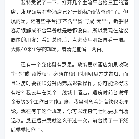
我特意试了一下，打开几个主流平台搜三亚的酒
店，发现确实有些酒店已经开始标“预估总价”了。但
坑的是，还有些平台把“不含早餐”写成“无早”，新手很
容易误解成不含早餐就是啥都没有。所以我现在建议
周围的朋友：看到总价后，点进费用明细再看一眼。
大概40来个字的规定，看清楚能省一两百。
还有一个变化挺有意思。政策要求酒店如果收取
“押金”或“预授权”，必须在预订时用明显方式告知，而
且退房时要在15分钟内完成退款操作。你可能觉得这
有啥？我去年在某个二线城市酒店，退房时前台说押
金要等3个工作日才能到账，我当时急着赶高铁也没理
论。现在有了这个规定，你可以理直气壮地要求当场
退款。反正后来我就这么干过一次，前台愣了一下然
后乖乖操作了。