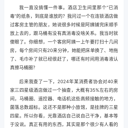
我一直没搞懂一件事。酒店卫生间里那个“已消
毒”的纸条，到底是谁放的？我问过一个在连锁酒店做
过客房主管的朋友，她说很多时候是阿姨铺完床顺手
放上去的，跟马桶有没有真消毒没啥关系。我当时就
傻眼了。你细想，一个客房阿姨一上午要打扫十几间
房，每个房间只有20来分钟，她能把床单换了、地拖
了、毛巾补了就已经很赶了，哪还有时间用消毒液认
真擦马桶圈？
后来我查了一下，2024年某消费者协会对40来
家三四星级酒店做过一个抽查，大概有35%左右的房
间，马桶圈、遥控器、电话机这些高频接触的地方，
菌落总数超标。这还不是那种小旅馆，是挂牌的三星
四星。所以你看，光靠酒店自己说自己干净，基本等
于没说。真正有用的东西，其实是那个很少有人看的