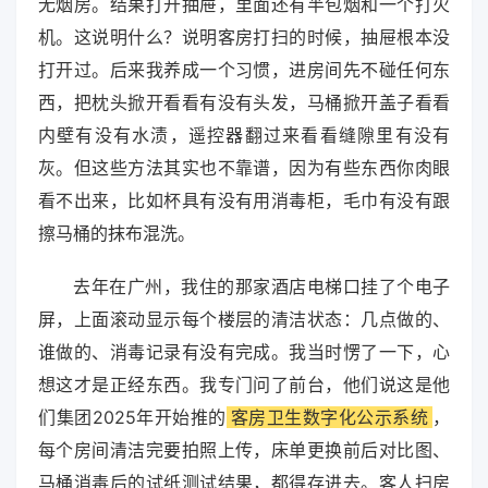
无烟房。结果打开抽屉，里面还有半包烟和一个打火
机。这说明什么？说明客房打扫的时候，抽屉根本没
打开过。后来我养成一个习惯，进房间先不碰任何东
西，把枕头掀开看看有没有头发，马桶掀开盖子看看
内壁有没有水渍，遥控器翻过来看看缝隙里有没有
灰。但这些方法其实也不靠谱，因为有些东西你肉眼
看不出来，比如杯具有没有用消毒柜，毛巾有没有跟
擦马桶的抹布混洗。
去年在广州，我住的那家酒店电梯口挂了个电子
屏，上面滚动显示每个楼层的清洁状态：几点做的、
谁做的、消毒记录有没有完成。我当时愣了一下，心
想这才是正经东西。我专门问了前台，他们说这是他
们集团2025年开始推的
客房卫生数字化公示系统
，
每个房间清洁完要拍照上传，床单更换前后对比图、
马桶消毒后的试纸测试结果，都得存进去。客人扫房