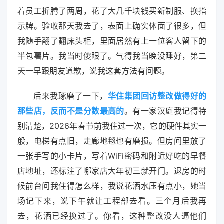
着员工折腾了两周，花了大几千块钱买新制服、换指
示牌。验收那天我去了，表面上确实体面了很多，但
我随手翻了翻床头柜，里面居然有上一位客人留下的
半包薯片。我当时傻眼了。气得我当晚没睡好，第二
天一早跟朋友道歉，说我这套方法有问题。
后来我琢磨了一下，
华住集团回访整改做得好的
那些店，反而不是分数最高的
。有一家汉庭我记得特
别清楚，2026年春节前我住过一次，它的硬件其实一
般，电梯有点旧，走廊地毯也有磨损。但房间里放了
一张手写的小卡片，写着WiFi密码和附近好吃的早餐
店地址，还标注了哪家店大年初三就开门。退房的时
候前台问我住得怎么样，我说花洒水压有点小，她当
场记下来，说下午就让工程部去看。三个月后我再
去，花洒已经换过了。你看，这种整改没人逼他们