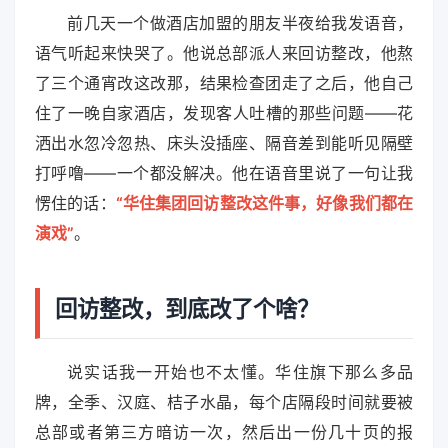
前几天一个做酒店加盟的朋友半夜给我发语音，
语气听起来快哭了。他说总部派人来回访整改，他熬
了三个通宵改这改那，结果检查团走了之后，他自己
住了一晚自家酒店，发现客人吐槽的那些问题——花
洒出水忽冷忽热、床头没插座、隔音差到能听见隔壁
打呼噜——一个都没解决。他在语音里说了一句让我
愣住的话：
“华住集团回访整改这件事，好像我们都在
演戏”
。
回访整改，到底改了个啥？
说实话我一开始也不太懂。华住旗下那么多品
牌，全季、汉庭、桔子水晶，每个店隔段时间就要被
总部或者第三方暗访一次，然后出一份几十页的报