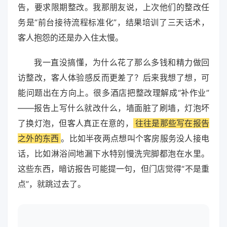
告，要求限期整改。我那朋友说，上次他们的整改任
务是“前台接待流程标准化”，结果培训了三天话术，
客人抱怨的还是办入住太慢。
我一直没搞懂，为什么花了那么多钱和精力做回
访整改，客人体验感反而更差了？后来我想了想，可
能问题出在方向上。很多酒店把整改理解成“补作业”
——报告上写什么就改什么，墙面脏了刷墙，灯泡坏
了换灯泡，但客人真正在意的，
往往是那些写在报告
之外的东西
。比如半夜两点想叫个客房服务没人接电
话，比如淋浴间地漏下水特别慢洗完脚都泡在水里。
这些东西，暗访报告可能提一句，但门店觉得“不是重
点”，就跳过去了。