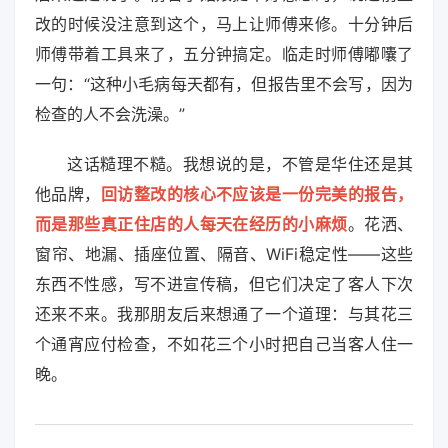
改的时候没注意到这个，马上让师傅来修。十分钟后
师傅带着工具来了，五分钟搞定。临走时师傅嘟囔了
一句：“这种小毛病每天都有，但报告里不会写，因为
检查的人不会洗澡。”
这话糙理不糙。我想说的是，不管是华住还是其
他品牌，
回访整改的核心不应该是一份完美的报告，
而是那些真正住店的人每天在经历的小麻烦
。花洒、
窗帘、地漏、插座位置、隔音、WiFi稳定性——这些
东西不性感，写不进宣传稿，但它们决定了客人下次
还来不来。我那朋友后来想通了一个道理：与其花三
个通宵应付检查，不如花三个小时把自己当客人住一
晚。