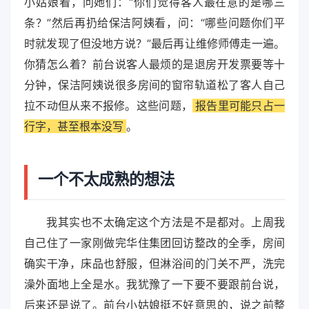
小姑娘看，问她们：“你们觉得客人最在意的是哪三
条？”然后再扔给保洁阿姨看，问：“哪些问题你们平
时就发现了但没地方说？”最后再让维修师傅走一遍。
你猜怎么着？前台说客人最烦的是退房开发票要等十
分钟，保洁阿姨说很多房间的窗帘轨道松了客人自己
拉不动但从来不报修。这些问题，
报告里可能只占一
行字，甚至根本没写
。
一个不太成熟的想法
我其实也不太确定这个方法是不是都对。上周我
自己住了一家刚做完华住集团回访整改的全季，房间
确实干净，床品也舒服，但淋浴间的门关不严，洗完
澡外面地上全是水。我犹豫了一下要不要跟前台说，
后来还是说了。前台小姑娘挺不好意思的，说之前整