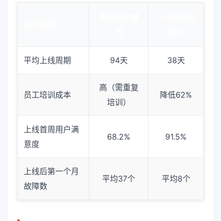
传统分步模
一体化作业
对比维度
式
模式
平均上线周期
94天
38天
高（需重复
员工培训成本
降低62%
培训）
上线首周用户满
68.2%
91.5%
意度
上线后第一个月
平均37个
平均8个
故障数