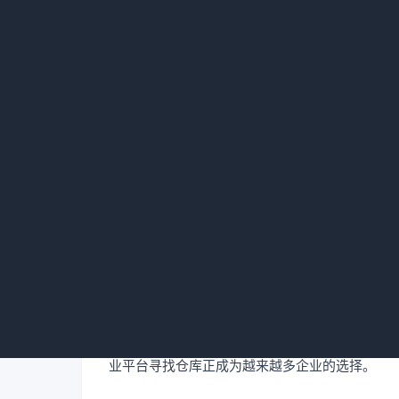
・分类清晰，可按区域、面积、价格筛选
・发布免费，操作简单
仓库出租信息发布平台，正成为企业
位于北京的一家制造企业最近正通过工业地产垂直
低40%，还能享受地方产业园的税收优惠政策。
这种变化背后，是仓储物流市场的深刻变革。随着
业平台寻找仓库正成为越来越多企业的选择。