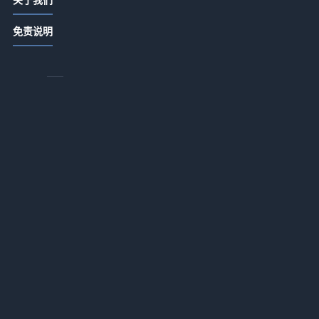
我那个月亏了8万的朋友，靠这个忠诚
免责说明
度计划翻了身
2026-05-20 06:52
特许经营这条路，我踩过的三个坑让
你少走两年弯路
2026-05-20 06:52
酒店管理合同，到底在签什么？
2026-05-19 06:47
非客房收入，靠什么让酒店多赚一
倍？
2026-05-19 06:47
酒店并购的坑，我帮你踩过了
2026-05-19 06:47
你家真的干净吗？清洁卫生标准你可