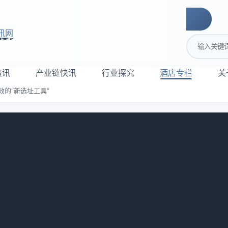
讯网
搜索关键词
资讯
产业链快讯
行业探究
酒店专栏
关
的“新选址工具”
业降本增效的“新选址工具”
809