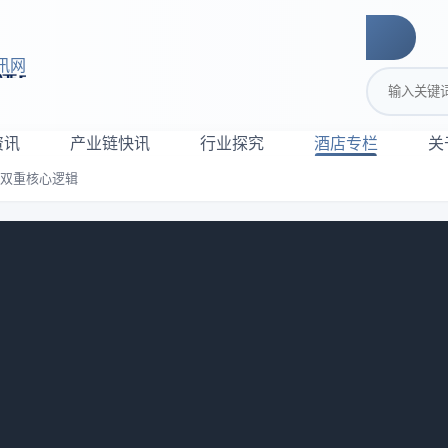
讯网
搜索关键词
资讯
产业链快讯
行业探究
酒店专栏
关
的双重核心逻辑
店行业破局的双重核心逻辑
：
637
源：原创 B标佑 侵删