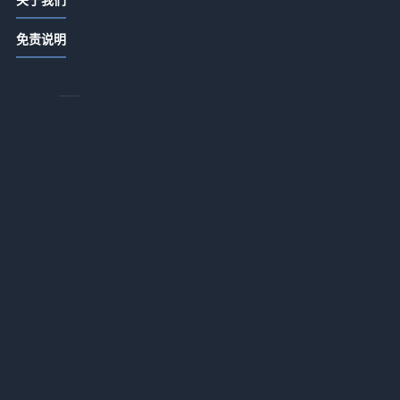
我那个月亏了8万的朋友，靠这个忠诚
免责说明
度计划翻了身
2026-05-20 06:52
特许经营这条路，我踩过的三个坑让
你少走两年弯路
2026-05-20 06:52
酒店管理合同，到底在签什么？
2026-05-19 06:47
非客房收入，靠什么让酒店多赚一
倍？
2026-05-19 06:47
酒店并购的坑，我帮你踩过了
2026-05-19 06:47
以
你家真的干净吗？清洁卫生标准你可