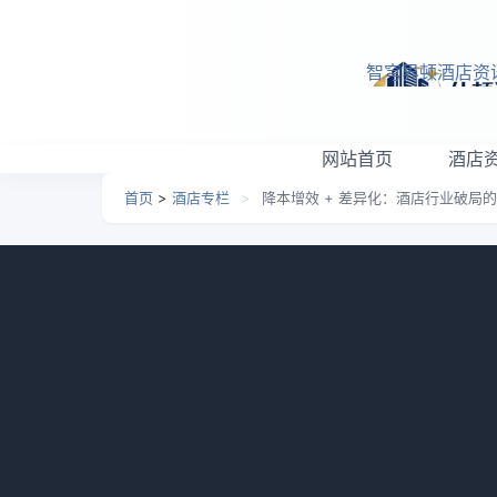
跳转到主要内容
智穹界顿酒店资
网站首页
酒店
首页
>
酒店专栏
>
降本增效 + 差异化：酒店行业破局
降本增效 + 差异化：酒
日期：
2026-03-07 06:35
栏目：
酒店专栏
浏览
来