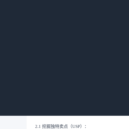
1.5 成本结构不合理：可能存在人员冗余、能耗
“Chapter 02”
战略转型：重新定位，重塑品牌
这是最关键的一步，决定了所有后续行动的方向
2.1 挖掘独特卖点（USP）：