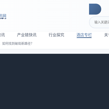
讯网
搜索关键词
资讯
产业链快讯
行业探究
酒店专栏
关
，如何找到破局新路径？
载历史底蕴，如何找到破局新路径？
：
1052
涌酒店研究院，作者
GHRI 侵删