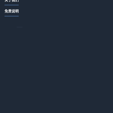
我那个月亏了8万的朋友，靠这个忠诚
免责说明
度计划翻了身
2026-05-20 06:52
特许经营这条路，我踩过的三个坑让
你少走两年弯路
2026-05-20 06:52
酒店管理合同，到底在签什么？
2026-05-19 06:47
非客房收入，靠什么让酒店多赚一
倍？
2026-05-19 06:47
酒店并购的坑，我帮你踩过了
2026-05-19 06:47
你家真的干净吗？清洁卫生标准你可
往