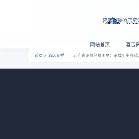
跳转到主要内容
智穹界顿酒店资
网站首页
酒店
首页
>
酒店专栏
>
老迎宾馆陷经营困局：承载历史底蕴
老迎宾馆陷经营困局：承
日期：
2026-03-04 06:36
栏目：
酒店专栏
浏览
来源：甘