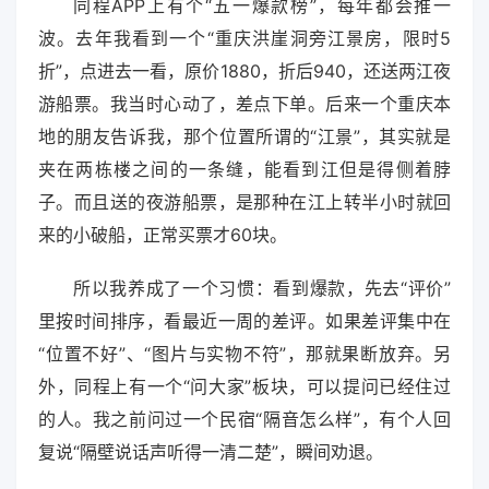
同程APP上有个“五一爆款榜”，每年都会推一
波。去年我看到一个“重庆洪崖洞旁江景房，限时5
折”，点进去一看，原价1880，折后940，还送两江夜
游船票。我当时心动了，差点下单。后来一个重庆本
地的朋友告诉我，那个位置所谓的“江景”，其实就是
夹在两栋楼之间的一条缝，能看到江但是得侧着脖
子。而且送的夜游船票，是那种在江上转半小时就回
来的小破船，正常买票才60块。
所以我养成了一个习惯：看到爆款，先去“评价”
里按时间排序，看最近一周的差评。如果差评集中在
“位置不好”、“图片与实物不符”，那就果断放弃。另
外，同程上有一个“问大家”板块，可以提问已经住过
的人。我之前问过一个民宿“隔音怎么样”，有个人回
复说“隔壁说话声听得一清二楚”，瞬间劝退。