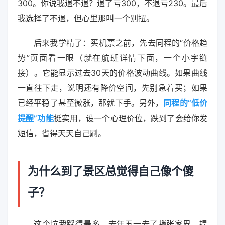
300。你说我退不退？退了亏300，不退亏230。最后
我选择了不退，但心里那叫一个别扭。
后来我学精了：买机票之前，先去同程的“价格趋
势”页面看一眼（就在航班详情下面，一个小字链
接）。它能显示过去30天的价格波动曲线。如果曲线
一直往下走，说明还有降价空间，先别急着买；如果
已经平稳了甚至微涨，那就下手。另外，
同程的“低价
提醒”功能
挺实用，设一个心理价位，跌到了会给你发
短信，省得天天自己刷。
为什么到了景区总觉得自己像个傻
子？
这个坑我踩得最多。去年五一去了趟张家界，提