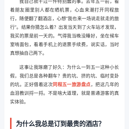
我自己就干过一件特别蠢的事。去年五一前，看
着朋友圈里别人都在晒机票，心血来潮打开同程旅
行，随便翻了翻酒店，心想“我也来一场说走就走的旅
行”。结果你猜怎么着？出发当天到了火车站才发现，
我买的票是前一天的。气得我当晚没睡好，坐在候车
室啃面包，看着手机上的退票手续费，说实话，当时
真想抽自己两下。
这事让我琢磨了好久：为什么一到五一这种小长
假，我们总是各种翻车？贵的坑、挤的坑、临时变卦
的坑。正好借着这次
同程五一旅游盘点
，把这几年的
血泪教训捋一捋。不是啥大道理，就是普通游客的真
实体验。
为什么我总是订到最贵的酒店？