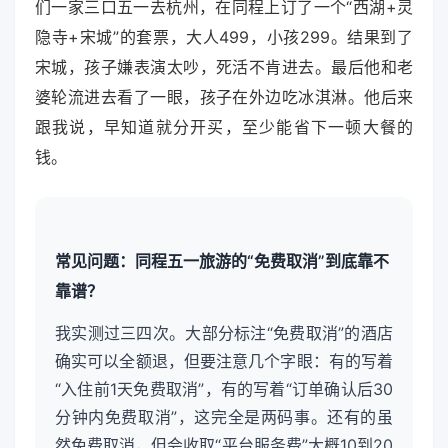
们一家三口五一去杭州，在同程上订了一个“西湖+灵
隐寺+宋城”的套票，大人499，小孩299。结果到了
宋城，孩子嫌表演太吵，死活不肯进去。最后他和老
婆轮流进去看了一眼，孩子在外边吃冰淇淋。他后来
跟我说，早知道就分开买，至少能省下一顿大餐的
钱。
常见问题：同程五一旅游的“免费取消”到底靠不
靠谱？
我实测过三四次。大部分标注“免费取消”的酒店
确实可以全额退，但要注意几个字眼：有的写着
“入住前1天免费取消”，有的写着“订单确认后30
分钟内免费取消”，这完全是两码事。还有的虽
然免费取消，但会收取“平台服务费”大概10到20