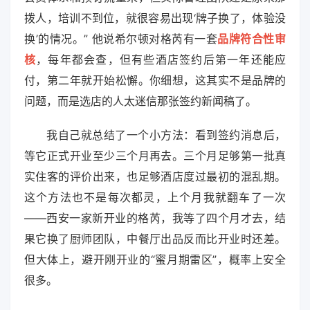
拨人，培训不到位，就很容易出现‘牌子换了，体验没
换’的情况。” 他说希尔顿对格芮有一套
品牌符合性审
核
，每年都会查，但有些酒店签约后第一年还能应
付，第二年就开始松懈。你细想，这其实不是品牌的
问题，而是选店的人太迷信那张签约新闻稿了。
我自己就总结了一个小方法：看到签约消息后，
等它正式开业至少三个月再去。三个月足够第一批真
实住客的评价出来，也足够酒店度过最初的混乱期。
这个方法也不是每次都灵，上个月我就翻车了一次
——西安一家新开业的格芮，我等了四个月才去，结
果它换了厨师团队，中餐厅出品反而比开业时还差。
但大体上，避开刚开业的“蜜月期雷区”，概率上安全
很多。