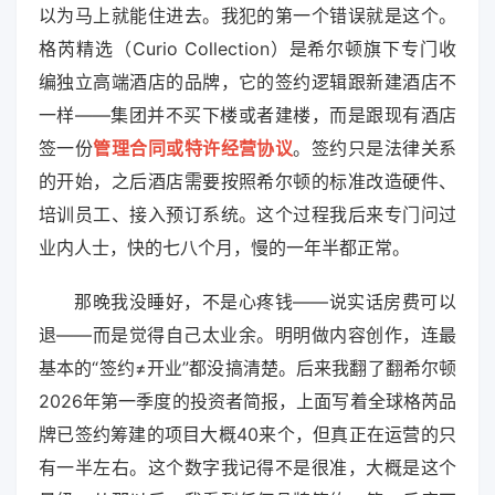
以为马上就能住进去。我犯的第一个错误就是这个。
格芮精选（Curio Collection）是希尔顿旗下专门收
编独立高端酒店的品牌，它的签约逻辑跟新建酒店不
一样——集团并不买下楼或者建楼，而是跟现有酒店
签一份
管理合同或特许经营协议
。签约只是法律关系
的开始，之后酒店需要按照希尔顿的标准改造硬件、
培训员工、接入预订系统。这个过程我后来专门问过
业内人士，快的七八个月，慢的一年半都正常。
那晚我没睡好，不是心疼钱——说实话房费可以
退——而是觉得自己太业余。明明做内容创作，连最
基本的“签约≠开业”都没搞清楚。后来我翻了翻希尔顿
2026年第一季度的投资者简报，上面写着全球格芮品
牌已签约筹建的项目大概40来个，但真正在运营的只
有一半左右。这个数字我记得不是很准，大概是这个