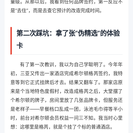
量级。从那以后，我看到任何品牌签约，第一反应不
是“去住”，而是去查它预计的改造完成时间。
第二次踩坑：拿了张“伪精选”的体验
卡
有了第一次教训，我以为自己学聪明了。今年年
初，三亚又传出一家酒店完成希尔顿格芮签约，我特
意等到它正式挂牌后才去。结果又翻车了。那家店原
来是个当地特色度假村，改造成格芮之后，大堂摆了
个希尔顿的牌子，房间里放了几张品牌卡，但服务还
是老样子——早餐档口乱成一团，泳池毛巾得等半小
时，前台对希尔顿会员权益一问三不知。我当时心里
想：这哪里是格芮，就是个挂了个标的普通酒店。