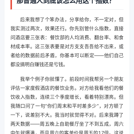
那普通人到底该怎么用这个指数？
后来我想了个笨办法，分享给你，不一定对，但
我实测过两次，效果还行。你先别管什么指数，直接
问酒店要三张表：餐饮部的人均消费、翻台率、和食
材成本率。这三张表要是对方支支吾吾给不出来，或
者给的数据前后矛盾，你基本可以断定——他们自己
都没搞明白赚钱还是亏钱。
我举个例子你就懂了。前段时间我帮另一个朋友
评估一家度假酒店的餐饮业务。对方给我看他们的餐
饮收入指数，连续三个季度增长，看着特别漂亮。但
我随口问了一句“你们周末和平时差多少”，对方顿了
一下，说差别不大。我当时就觉得不对。后来我蹲了
两天数据——周五晚上自助餐厅坐了不到五成，周六
中午就爆满，而且周六的客单价是周五的1.7倍。这说