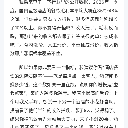
我后来查了一下行业里的公开数据，2026年一季
度，国内星级酒店的餐饮毛利率平均大概在35%-48%
之间。但你要是只看收入指数，很多酒店都号称增长
了10%以上。你不觉得奇怪吗？收入涨了，毛利反而
跌，那涨出来的收入都去哪了？答案很简单：被成本
吃了。食材涨价、人工涨价、平台抽成涨价，收入指
数那点涨幅根本覆盖不住。
所以如果你非要看一个指标，我建议你看“酒店餐
饮的边际贡献率”——就是每增加一桌客人，酒店能多
赚多少钱。这个数如果一直在跌，说明你的增长是“虚
假繁荣”，来的人越多你越亏。我有个惨痛的后续：上
个月我又手痒，想试一下另一个酒店的小龙虾自助，
提前看了他们半年的收入指数，涨了8%，觉得稳了。
结果你猜怎么着？活动当天暴雨，来了不到20桌，酒
店空调还坏了，最后退了一半的钱。我当时站在大