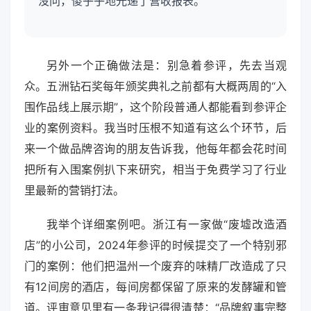
没问，傻乎乎地光递了营收报表。
另外一个正确做法是：别急着参评，先去当观
众。五洲钻石奖每年颁奖典礼之前都有大概两周的“入
围作品线上展示期”，这个阶段普通人都能看到参评企
业的案例资料。我当时压根不知道有这么个环节，后
来一个做品牌咨询的朋友告诉我，他每年都会花时间
把所有入围案例扒下来研究，相当于免费学习了行业
里最新的营销打法。
我举个详细案例吧。浙江有一家做“废墟改造酒
店”的小公司，2024年参评的时候提交了一个特别邪
门的案例：他们把温州一个废弃的味精厂改造成了只
有12间房的酒店，每间房都保留了原来的发酵罐和管
道。评审意见里有一条我记得很清楚：“品牌叙事完整