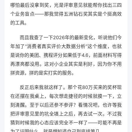
哪怕最后没拿到奖，光是评审意见就能帮你找出三四
个业务盲点——那我觉得五洲钻石奖其实是个挺高效
的工具。
而且我查了一下2026年的最新变化，听说他们今
年加了“消费者真实评价大数据分析”这个维度，也就
是说你的美团、携程评分如果低于4.6，前面材料写得
再漂亮都没用。这对小企业其实是利好，因为你不用
拼资源，拼的是实打实的服务。
反正后来我就这样了。那个花80万买来的奖杯现
在还摆在我桌上，每次想走捷径的时候就摸一下，立
刻清醒。至于以后还参不参评？看情况吧，也许等我
把评审意见里的坑全填上之后，再去试一次。不过我
猜到时候我的心态应该完全不一样了——可能不再是
为了证明什么，就是想知道自己到底排第几。