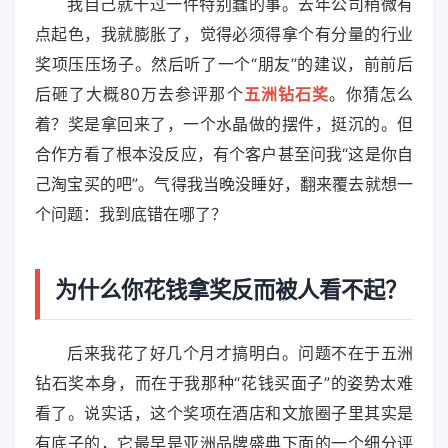
我自己就干过一件特别蠢的事。去年公司稍微有
点起色，我就膨胀了，觉得必须得拿个有分量的行业
奖项压压场子。然后听了一个“朋友”的建议，前前后
后砸了大概80万去参评那个
五洲钻石奖
。你猜怎么
着？奖是拿回来了，一个水晶做的摆件，挺沉的。但
合作方看了根本没反应，有个客户甚至问我“这是你自
己淘宝买的吧”。气得我当晚没睡好，翻来覆去就想一
个问题：我到底错在哪了？
为什么你花钱拿奖反而被人看不起？
后来我花了好几个月才搞明白。问题不在于五洲
钻石奖本身，而在于我那种“花钱买面子”的姿势太难
看了。说实话，这个奖项在酒店和文旅圈子里其实是
有底子的，它最早是亚洲品牌盛典下面的一个细分评