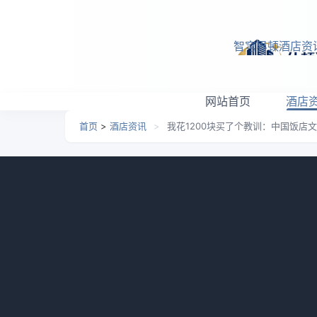
跳转到主要内容
智穹界顿酒店资
网站首页
酒店
首页
>
酒店资讯
>
我花1200块买了个教训：中国饭店
我花1200块买了个教训
日期：
2026-05-06 21:17
栏目：
酒店资讯
浏览：
标签：