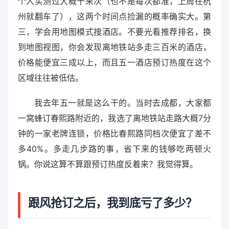
个人实测过大概十来次（也不是每次都准，上周在杭
州就翻车了），这两个时间点捡漏的概率确实大。第
三，学会用地图模式搜酒店。不要光看推荐排名，换
到地图视图，你会发现离地铁站多走三百米的酒店，
价格能便宜三成以上，而且五一酒店预订热度在这个
区域往往被低估。
我去年五一就是这么干的。当时去成都，大家都
一窝蜂订春熙路附近的，我选了离地铁站走路大概7分
钟的一家老牌连锁，价格比春熙路同档次便宜了差不
多40%。多走几步路的事，省下来的钱够吃两顿火
锅。你说这算不算跟预订热度反着来？我觉得算。
跟风抢订之后，我到底亏了多少？