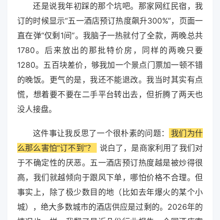
还是说我年初踩的那个坑吧。那家网红民宿，我
订的时候显示“五一酒店预订热度飙升300%”，页面一
直在弹“仅剩1间”。我脑子一热就付了全款，两晚总共
1780。后来放出的那批特价房，同样的两晚只要
1280。五百块差价，够我加一个景点门票加一顿不错
的晚饭。更气的是，我还不能退改。我当时其实有点
慌，想着要不要在二手平台转出去，但折腾了两天也
没人接盘。
这件事让我反思了一个很朴素的问题：
我们为什
么那么害怕“订不到”？
说白了，是商家利用了我们对
于不确定性的厌恶。五一酒店预订热度越是被炒得很
高，我们就越倾向于跟风下单，哪怕价格不合理。但
事实上，除了极少数目的地（比如去年爆火的某个小
城），绝大多数城市的酒店供应是过剩的。2026年的