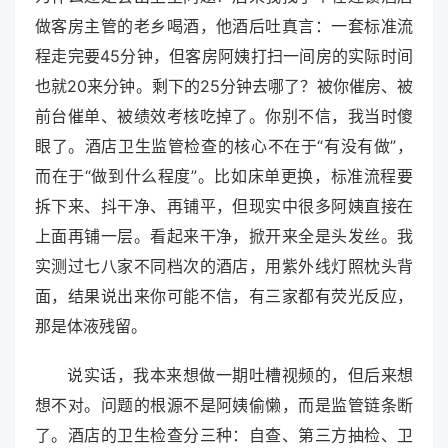
做客房主管的老乡喝酒，他酒后吐真言：一套标准流
程走完要45分钟，但客房阿姨打扫一间房的实际时间
也就20来分钟。剩下的25分钟去哪了？被你催房、被
前台催单、被绩效考核吃掉了。你别不信，我当时傻
眼了。酒店卫生监管检查的核心不在于“有没有做”，
而在于“做到什么程度”。比如床单更换，标准流程要
拆下来、抖干净、再铺平，但现实中很多阿姨直接在
上面再铺一层。看起来干净，掀开来全是头发丝。我
实测过七八家不同档次的酒店，用紫外线灯照枕头背
面，结果说出来你可能不信，有三家都有荧光反应，
那是体液残留。
说实话，我本来想做一期吐槽视频的，但后来想
想不对。问题的根源不是阿姨偷懒，而是监管链条断
了。酒店的卫生检查分三种：自查、第三方抽检、卫