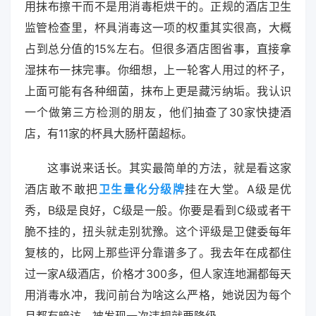
用抹布擦干而不是用消毒柜烘干的。正规的酒店卫生
监管检查里，杯具消毒这一项的权重其实很高，大概
占到总分值的15%左右。但很多酒店图省事，直接拿
湿抹布一抹完事。你细想，上一轮客人用过的杯子，
上面可能有各种细菌，抹布上更是藏污纳垢。我认识
一个做第三方检测的朋友，他们抽查了30家快捷酒
店，有11家的杯具大肠杆菌超标。
这事说来话长。其实最简单的方法，就是看这家
酒店敢不敢把
卫生量化分级牌
挂在大堂。A级是优
秀，B级是良好，C级是一般。你要是看到C级或者干
脆不挂的，扭头就走别犹豫。这个评级是卫健委每年
复核的，比网上那些评分靠谱多了。我去年在成都住
过一家A级酒店，价格才300多，但人家连地漏都每天
用消毒水冲，我问前台为啥这么严格，她说因为每个