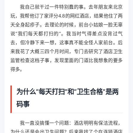
我自己就干过一件特别蠢的事。去年朋友来北京
玩，我帮他订了家评分4.8的网红酒店，结果他住了两
天全身起疹子。去理论的时候，前台小姑娘一脸无辜
说“我们每天都打扫的”。我当时气得差点没背过气
去，但冷静下来一想，这事真不能全怪人家前台。后
来我花了大概三四个月时间，专门去研究了酒店卫生
监管检查这档子事，发现里面的门道比我想象的要多
得多。
为什么“每天打扫”和“卫生合格”是两
码事
我一直没搞懂一个问题：酒店明明有保洁流程，
为什么还是会出卫生问题？后来我找了个在连锁酒店