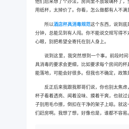
他们后来想了个办法，房间里不放玻璃杯了，
用纸杯，太掉价了。你看，怎么做都有人不满
所以
酒店杯具消毒规范
这个东西，说到底
分钟，总能见到有人闯。你不能说交规写得不
心眼，别把希望全寄托在别人身上。
说到这里，我突然想到一个事。前段时间
具消毒的要求会更细，比如要求每个房间的杯
能落地，可能会好很多。但我也不确定，政策
反正后来我跟我那哥们说，你也别太焦虑
杯子看着透亮、闻着没味、摸着干爽，也就过
子别用毛巾擦，倒扣在干净的架子上晾。就这
们赶房啊。我想了想，好像也是，谁都不容易