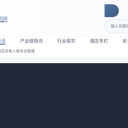
讯网
搜索关键词
资讯
产业链快讯
行业探究
酒店专栏
关
规范多数人根本没看懂
店杯具消毒规范多数人根本没看懂
：
599
给我发消息，说他快被客诉逼疯了。有个客人拿便携显微镜照房
发小红书，配文“XX酒店杯子比马桶圈还脏”。他说哥，我每天