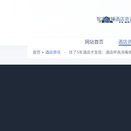
跳转到主要内容
智穹界顿酒店资
网站首页
酒店
首页
>
酒店资讯
>
住了5年酒店才发现：酒店杯具消毒
住了5年酒店才发现：酒
日期：
2026-04-26 06:35
栏目：
酒店资讯
浏览
上个月我一个做酒店前厅管理的哥们半夜
里的玻璃杯，发现杯壁上有一点水渍，直接拍了