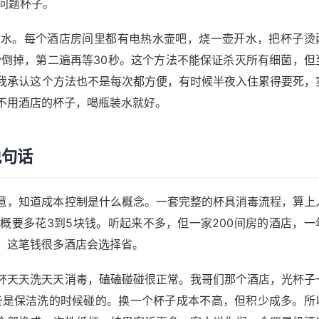
的问题杯子。
开水。每个酒店房间里都有电热水壶吧，烧一壶开水，把杯子烫
秒倒掉，第二遍再等30秒。这个方法不能保证杀灭所有细菌，但
我承认这个方法也不是每次都方便，有时候半夜入住累得要死，
不用酒店的杯子，喝瓶装水就好。
说句话
意，知道成本控制是什么概念。一套完整的杯具消毒流程，算上
概要多花3到5块钱。听起来不多，但一家200间房的酒店，一
，这笔钱很多酒店会选择省。
杯天天洗天天消毒，磕磕碰碰很正常。我哥们那个酒店，光杯子
些是保洁洗的时候碰的。换一个杯子成本不高，但积少成多。所