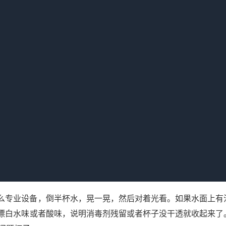
擦干的，那块毛巾擦完杯子擦洗手台，擦完洗手台又擦杯子。说
所以我现在住酒店，甭管多贵，进门第一件事就是去卫生间看一
纤维的痕迹，我基本就不用了。
小事
住了这么多年酒店，犯过蠢也踩过坑，慢慢总结了几条能用的招
次，但大部分时候有用。
店在杯子上套个纸圈或者贴个标签，写着“已消毒”。我问过业内
一个提示“我们已经走完了流程”，至于流程走没走好，纸条看不
在没洗的杯子上，反正也没人查。
么专业设备，倒半杯水，晃一晃，然后对着光看。如果水面上有
漂白水味或者酸味，说明消毒剂残留或者杯子没干透就收起来了