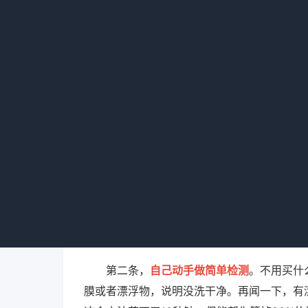
者用高温烘干。但我见过直接拿一块毛巾挨个
话我看到这个操作的时候，整个人都不好了。
杯子，如果杯口朝上放着，或者杯子里有毛巾
作为住客，你其实可以做几件
我也不是那种站着说话不腰疼的人。自己
不一定每次都灵，上周在某个酒店就翻车了一
第一条，别信“已消毒”的纸条。很多酒
士，这玩意的作用更多是心理安慰，或者说是
来。我见过保洁为了省事，提前把一堆纸条套
第二条，
自己动手做简单检测
。不用买什
膜或者漂浮物，说明没洗干净。再闻一下，有