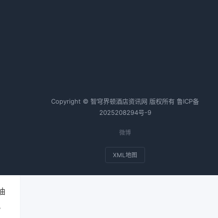
实
OTA与酒店：共生与博弈下的佣金
战争与突围策略
眼
2026-02-06 10:43 · 1061 阅读
热词TOP20
。
Copyright © 智穹界顿酒店资讯网 版权所有
鲁ICP备
2025208294号-9
微博
人
出
XML地图
油
。