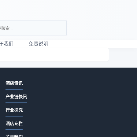
于我们
免责说明
相关资讯
酒店资讯
仕顿酒店房型选购与维护指南：5个实
产业链快讯
用方法解决常见问题
2026-07-10 11:55
行业探究
酒店数字化转型怎么做才真正提升运
间
酒店专栏
营效率
盯
2026-06-16 00:00
关于我们