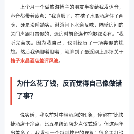
上个月一个做旅游博主的朋友半夜给我发语音，
声音都带着疲惫：“我真服了，在桔子水晶酒店住了两
晚，硬是没睡踏实。淋浴间下水道反味，隔壁房间的
关门声跟打雷似的，退房时前台连句抱歉都没有。”我
听完苦笑。因为我自己，也刚经历了一场类似的尴
尬。然后我俩聊着聊着，就聊到了最近网上那场关于
桔子水晶酒店差评风波
。
为什么花了钱，反而觉得自己像做错
了事？
说实话，我以前对中档酒店的印象，停留在“比快
捷酒店干净点，比五星级酒店少点仪式感”。但这两年
出差多了，我发现一个特别拧巴的现象：很多主打设