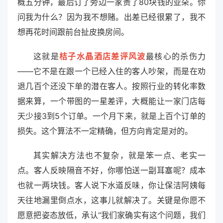
概五分钟，最后订了旁边一家贵了80块钱的亚朵。你
问我为什么？因为我不想赌。出差已经很累了，我不
想再花时间跟前台扯皮换房间。
这就是
桔子水晶酒店差评风波
最核心的杀伤力
——它不是在跟一个已经入住的客人吵架，而是在劝
退几百个还没下单的潜在客人。按照行业的转化率数
据来算，一个带图的一星差评，大概能让一家门店每
天少接3到5个订单。一个月下来，就是上百个订单的
损失。这个算法不一定精确，但方向肯定是对的。
其实解决方法也不复杂，就是笨一点、老实一
点。客人反映隔音不好，你哪怕送一副耳塞呢？成本
也就一两块钱。客人说下水道反味，你让保洁阿姨每
天往地漏里倒点水，这事儿就解决了。关键是你愿不
愿意把姿态放低，承认“我们家确实有这个问题，我们