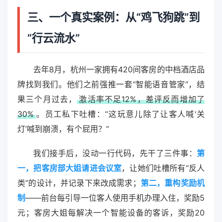
三、一个真实案例：从“鸡飞狗跳”到
“行云流水”
去年8月，杭州一家拥有420间客房的中档酒店品
牌找到我们。他们之前强推一套“智能语音管家”，结
果三个月过去，
激活率不足12%，差评反而增加了
30%
。员工私下吐槽：“这玩意儿除了让客人喊‘关
灯’喊到崩溃，有个屁用？”
我们接手后，没动一行代码，先干了三件事：
第
一，把客房部大姐请进会议室
，让她们吐槽所有“反人
类”的设计，并记录下来改成需求；
第二，重构奖励机
制
——前台每引导一位客人使用手机办理入住，奖励5
元；客房大姐每解决一个智能设备的客诉，奖励20