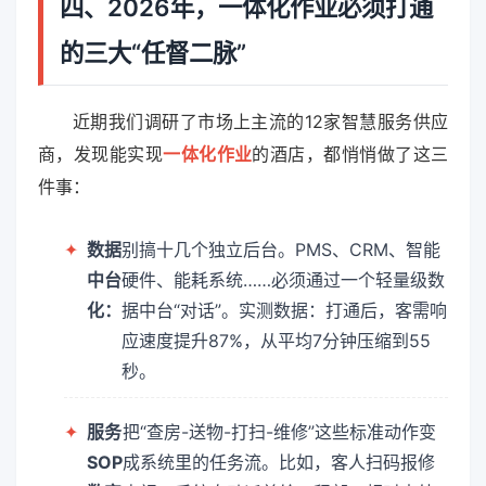
四、2026年，一体化作业必须打通
的三大“任督二脉”
近期我们调研了市场上主流的12家智慧服务供应
商，发现能实现
一体化作业
的酒店，都悄悄做了这三
件事：
✦
数据
别搞十几个独立后台。PMS、CRM、智能
中台
硬件、能耗系统……必须通过一个轻量级数
化：
据中台“对话”。实测数据：打通后，客需响
应速度提升87%，从平均7分钟压缩到55
秒。
✦
服务
把“查房-送物-打扫-维修”这些标准动作变
SOP
成系统里的任务流。比如，客人扫码报修