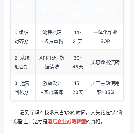
推进阶
平均
核心动作
关键产出
段
耗时
1. 组织
流程梳理
14-
一体化作业
对齐期
+权责重构
21天
SOP
2. 系统
API打通+数
30-
无感数据流转
融合期
据清洗
45天
3. 运营
激励设计
15-
员工主动使用
固化期
+实战演练
20天
率>85%
看到了吗？技术只占1/3的时间，大头花在“人”和
“流程”上。这才是
酒店企业战略转型
的真相。