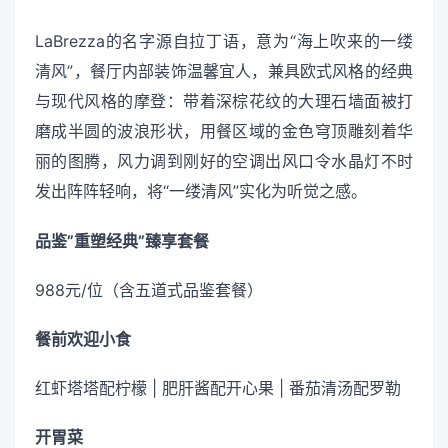
LaBrezza的名字源自拉丁语，意为“海上吹来的一缕
清风”，餐厅内部装饰温馨宜人，兼具欧式风格的经典
与现代风格的摩登：带着深棕花纹的大理石墙面被打
磨成半圆的波浪形状，用餐区域的金色穹顶雕刻着华
丽的图腾，风力调到刚好的空调出风口令水晶灯不时
发出阵阵轻响，将“一缕清风”实化为听觉之感。
品鉴”重塑经典”臻享套餐
988元/位（含五道式品鉴套餐）
餐前欢迎小食
红虾塔塔配柠檬 | 肥肝酱配开心果 | 番茄清汤配罗勒
开胃菜