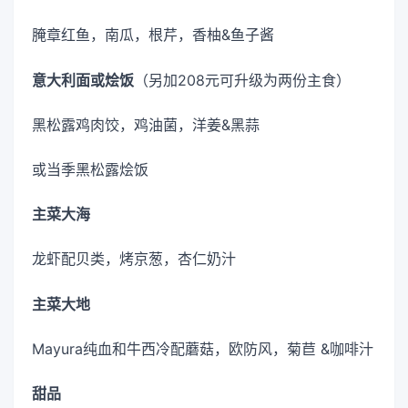
腌章红鱼，南瓜，根芹，香柚&鱼子酱
意大利面或烩饭
（另加208元可升级为两份主食）
黑松露鸡肉饺，鸡油菌，洋姜&黑蒜
或当季黑松露烩饭
主菜大海
龙虾配贝类，烤京葱，杏仁奶汁
主菜大地
Mayura纯血和牛西冷配蘑菇，欧防风，菊苣 &咖啡汁
甜品