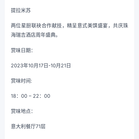
提拉米苏
两位星厨联袂合作献技，精呈意式美馔盛宴，共庆珠
海瑞吉酒店周年盛典。
赏味日期：
2023年10月17日-10月21日
赏味时间:
18：00 – 22：00
赏味地点：
意大利餐厅71层