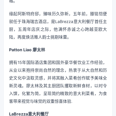
格。
缘起阿斯特府邸，臻味历久弥新，五年前，滕铭恺便
就任于珠海瑞吉酒店，是LaBrezza意大利餐厅首任主
厨，五周年店庆之际，他满怀赤诚之心跨越亚欧大
陆，再度焕活雅人韵士挑剔味蕾。
Patton Liao 廖太林
拥有15年国际酒店集团和国外豪华餐饮业工作经验，
从业以来抱持崇尚自然的理念，热衷于从大自然和历
史文化中汲取灵感，并将其融入菜肴创作赋予美味全
新灵魂。廖太林及其主厨团队攫取新鲜食材，以时令
入馔，化繁为简，呈现简约精致的意大利菜肴，为食
客带来视觉与味觉的双重惊喜体验.
L
a
Brezza
意大利餐厅