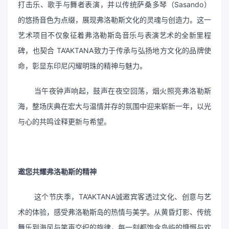
打击乐、歌手与舞者表演，并以传统萨桑多琴（Sasando）
的悠扬音色为点缀，展现弗洛勒斯文化的灵魂与创造力。这一
艺术项目不仅象征着弗洛勒斯岛音乐与表演艺术的全新里程
碑，也契合 TA’AKTANA致力于传承与弘扬地方文化的品牌使
命，彰显东印尼闪耀明珠的精神与魅力。
当午夜钟声响起，鼓声在夜空回荡，烟火照亮弗洛勒斯
海，整场庆典在宏大与温情并存的氛围中迎来崭新一年，以光
与心的共鸣诠释更新与希望。
邀您共耀弗洛勒斯的精神
这个节庆季，TA’AKTANA诚邀宾客透过文化、创意与艺
术的体验，感受弗洛勒斯岛的热情与美学。从黄昏灯影、传统
舞乐到海风与笑声交织的旋律，每一刻都饱含岛屿的慷慨与欢