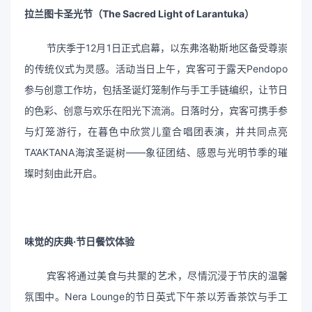
拉兰图卡圣光节（The Sacred Light of Larantuka）
节庆季于12月1日正式启幕，以东弗洛勒斯地区备受尊崇
的传统仪式为灵感。活动当日上午，宾客可于露天Pendopo
参与创意工作坊，包括圣诞灯笼制作与手工手链编织，让节日
的色彩、创意与欢乐在阳光下流淌。日落时分，宾客可携手参
与灯笼游行，在暮色中欣赏儿童合唱团表演，并共同点亮
TA’AKTANA海滨圣诞树——象征团结、感恩与光明节季的璀
璨时刻由此开启。
味觉的庆典·节日餐饮体验
宾客将通过美食与共聚的艺术，尽情沉浸于节庆的温馨
氛围中。Nera Lounge的节日英式下午茶以芳香茶饮与手工