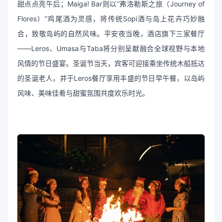
甜点点亮午后；Maiga! Bar则以“弗洛勒斯之旅（Journey of
Flores）”鸡尾酒为灵感，将传统Sopi酒与岛上花卉巧妙融
合，致敬岛屿的自然风味。平安夜当晚，酒店旗下三家餐厅
——Leros、Umasa与Taba将分别呈献融合全球视野与本地
风情的节日盛宴。圣诞节当天，宾客可迎接乘坐传统木船抵达
的圣诞老人，并于Leros餐厅享用丰盛的节日早午餐，以岛屿
风味、美味佳肴与甜蜜氛围共度欢乐时光。