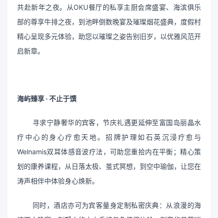
共赴新年之夜。从OKU餐厅的私享主厨会席盛宴、海滨俱乐
部的尊享牛排之夜，到池畔倒数晚宴及璀璨烟花盛典，度假村
精心呈现多元体验，助您以璀璨之姿告别旧岁，以优雅风范开
启新章。
海屿臻享 · 不止于馔
寻求宁静奢华的宾客，节庆礼遇更延伸至富国岛丽晶水
疗中心的身心疗愈天地。招牌护理如石英沉浸疗愈与
Welnamis双耳体感音波疗法，可助您重拾内在平衡；精心策
划的康养课程，从日落太极、茧式冥想，到空中瑜伽，让您在
涛声相伴中体验身心焕新。
同时，酒店亦可为宾客量身定制私密庆典：从浪漫的海