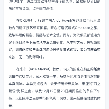
OKU餐厅，通过创意诠释地中海传统风味，呈献捕捉节日韵
味的赏味菜单，点亮季节温情。
在OKU餐厅，行政主厨Andy Huynh将继续以当代日法
融合的精湛技艺带来惊喜，匠心打造沉浸式Omakase之旅，
致敬料理的精准、情感与艺术之境。同时，海滨俱乐部诚邀宾
客于落日余晖下品味地中海风情盛宴。从牛排之夜、黑松露飨
宴，到搭配佳酿与香槟的海边日落多道式晚宴，皆为节庆季带
来独一无二的海畔风味。
在米市（Rice Market）餐厅，节庆的韵味在纯正的越南
风情中徐徐展开，家人欢聚一堂，品味唤起浓浓乡情与欢愉的
本真风味。本季亮点包括：会安传统经典风味、丰盛的“海之
絮语”海鲜之夜，以及12月12日至23日期间推出的节庆下午
茶，以细腻手法呈现季节的色彩与风味，带来恬静而雅致的时
光。