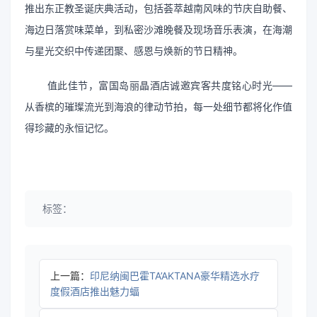
推出东正教圣诞庆典活动，包括荟萃越南风味的节庆自助餐、
海边日落赏味菜单，到私密沙滩晚餐及现场音乐表演，在海潮
与星光交织中传递团聚、感恩与焕新的节日精神。
值此佳节，富国岛丽晶酒店诚邀宾客共度铭心时光——
从香槟的璀璨流光到海浪的律动节拍，每一处细节都将化作值
得珍藏的永恒记忆。
标签：
上一篇：
印尼纳闽巴霍TA’AKTANA豪华精选水疗
度假酒店推出魅力蝠