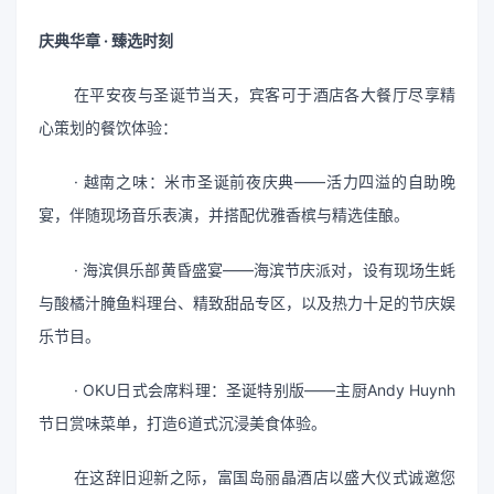
庆典华章 · 臻选时刻
在平安夜与圣诞节当天，宾客可于酒店各大餐厅尽享精
心策划的餐饮体验：
· 越南之味：米市圣诞前夜庆典——活力四溢的自助晚
宴，伴随现场音乐表演，并搭配优雅香槟与精选佳酿。
· 海滨俱乐部黄昏盛宴——海滨节庆派对，设有现场生蚝
与酸橘汁腌鱼料理台、精致甜品专区，以及热力十足的节庆娱
乐节目。
· OKU日式会席料理：圣诞特别版——主厨Andy Huynh
节日赏味菜单，打造6道式沉浸美食体验。
在这辞旧迎新之际，富国岛丽晶酒店以盛大仪式诚邀您