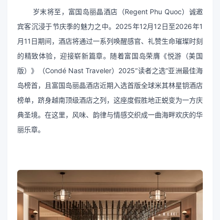
岁末将至，富国岛丽晶酒店（Regent Phu Quoc）诚邀
宾客沉浸于节庆季的魅力之中。2025年12月12日至2026年1
月11日期间，酒店将通过一系列唤醒感官、礼赞生命璀璨时刻
的精致体验，迎接崭新篇章。随着富国岛荣膺《悦游（美国
版）》（Condé Nast Traveler）2025“读者之选”亚洲最佳海
岛榜首，且富国岛丽晶酒店近期入选首版全球米其林星钥酒店
榜单，跻身越南顶级酒店之列，这座度假胜地正蜕变为一方庆
典圣境。在这里，风味、韵律与情感交织成一曲海畔欢庆的华
丽乐章。