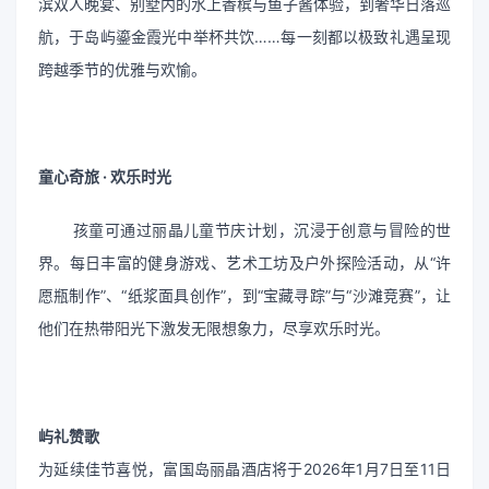
滨双人晚宴、别墅内的水上香槟与鱼子酱体验，到奢华日落巡
航，于岛屿鎏金霞光中举杯共饮……每一刻都以极致礼遇呈现
跨越季节的优雅与欢愉。
童心奇旅 · 欢乐时光
孩童可通过丽晶儿童节庆计划，沉浸于创意与冒险的世
界。每日丰富的健身游戏、艺术工坊及户外探险活动，从“许
愿瓶制作”、“纸浆面具创作”，到“宝藏寻踪”与“沙滩竞赛”，让
他们在热带阳光下激发无限想象力，尽享欢乐时光。
屿礼赞歌
为延续佳节喜悦，富国岛丽晶酒店将于2026年1月7日至11日