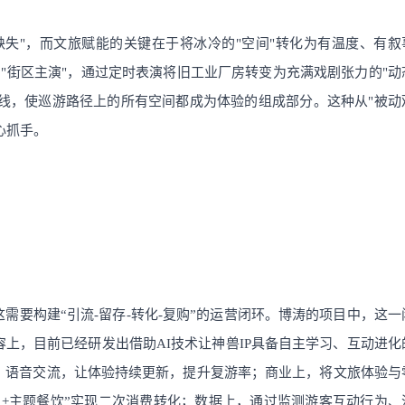
失"，而文旅赋能的关键在于将冰冷的"空间"转化为有温度、有叙
为"街区主演"，通过定时表演将旧工业厂房转变为充满戏剧张力的"动
动线，使巡游路径上的所有空间都成为体验的组成部分。这种从"被动
心抓手。
需要构建“引流-留存-转化-复购”的运营闭环。博涛的项目中，这一
容上，目前已经研发出借助AI技术让神兽IP具备自主学习、互动进化
动、语音交流，让体验持续更新，提升复游率；商业上，将文旅体验与
+主题餐饮”实现二次消费转化；数据上，通过监测游客互动行为、