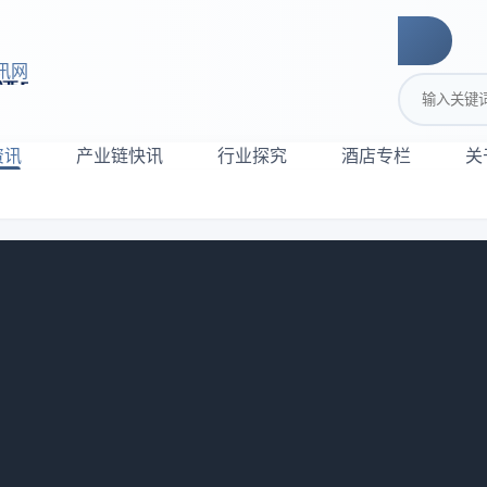
讯网
搜索关键词
资讯
产业链快讯
行业探究
酒店专栏
关
的破局密码
849
源：吉尔福德高研院 侵删