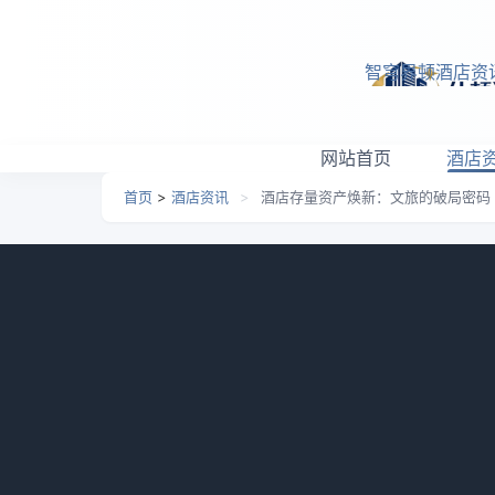
跳转到主要内容
智穹界顿酒店资
网站首页
酒店
首页
>
酒店资讯
>
酒店存量资产焕新：文旅的破局密码
酒店存量资产焕新：文旅
日期：
2026-03-15 06:36
栏目：
酒店资讯
浏览：
来