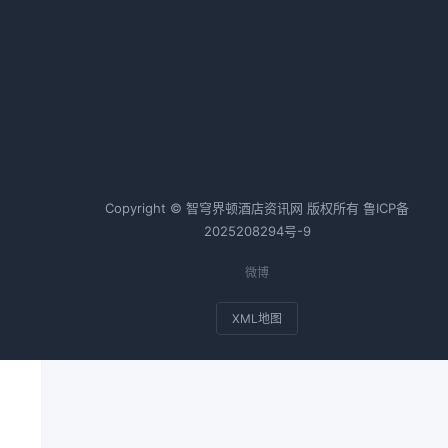
OTA与酒店：共生与博弈下的佣金
战争与突围策略
2026-02-06 10:43 · 1061 阅读
热词TOP20
洞
历
Copyright © 智穹界顿酒店资讯网 版权所有
鲁ICP备
街
2025208294号-9
产
微博
XML地图