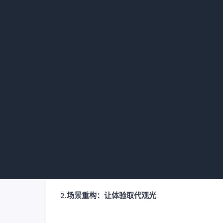
1.文化锚点：让旧资产承载在地记忆
存量资产的核心优势在于其自带的“空间记忆”，
街的前身是大连机车厂废弃厂房，项目没有割裂其
史底蕴，让钢铁厂房与“尖叫美学”碰撞出独特的
区改造与地方神话文化结合，使闲置空间成为承载
摆脱了“无差别改造”的同质化困境，形成不可复
2.场景重构：让体验取代观光