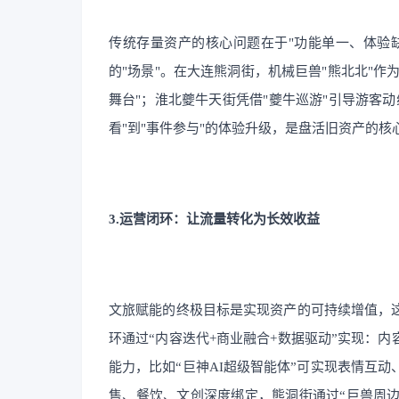
传统存量资产的核心问题在于"功能单一、体验缺
的"场景"。在大连熊洞街，机械巨兽"熊北北"作
舞台"；淮北夔牛天街凭借"夔牛巡游"引导游客
看"到"事件参与"的体验升级，是盘活旧资产的核
3.运营闭环：让流量转化为长效收益
文旅赋能的终极目标是实现资产的可持续增值，这
环通过“内容迭代+商业融合+数据驱动”实现：内
能力，比如“巨神AI超级智能体”可实现表情互
售、餐饮、文创深度绑定，熊洞街通过“巨兽周边