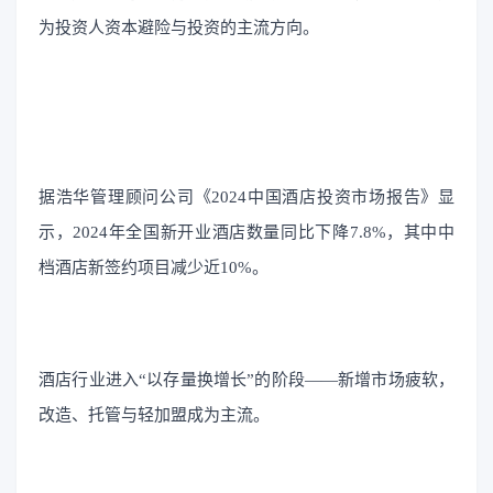
为投资人资本避险与投资的主流方向。
据浩华管理顾问公司《2024中国酒店投资市场报告》显
示，2024年全国新开业酒店数量同比下降7.8%，其中中
档酒店新签约项目减少近10%。
酒店行业进入“以存量换增长”的阶段——新增市场疲软，
改造、托管与轻加盟成为主流。