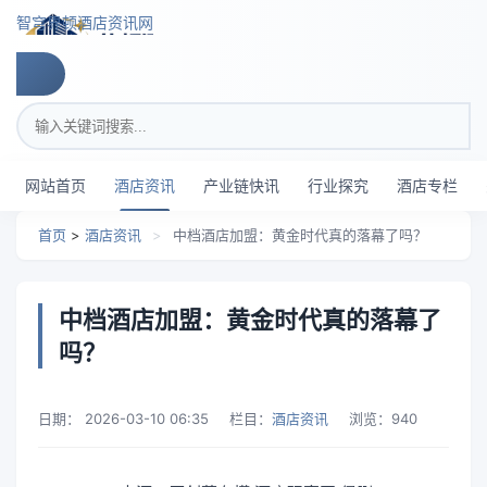
跳转到主要内容
智穹界顿酒店资讯网
搜索关键词
网站首页
酒店资讯
产业链快讯
行业探究
酒店专栏
首页
>
酒店资讯
>
中档酒店加盟：黄金时代真的落幕了吗？
中档酒店加盟：黄金时代真的落幕了
吗？
日期：
2026-03-10 06:35
栏目：
酒店资讯
浏览：
940