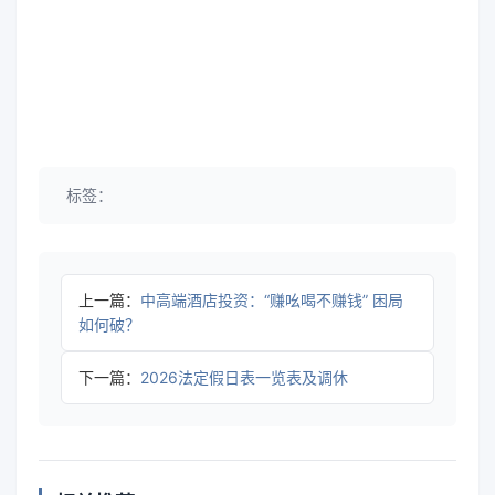
标签：
上一篇：
中高端酒店投资：“赚吆喝不赚钱” 困局
如何破？
下一篇：
2026法定假日表一览表及调休