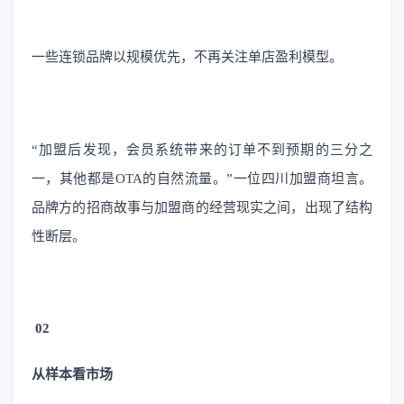
一些连锁品牌以规模优先，不再关注单店盈利模型。
“加盟后发现，会员系统带来的订单不到预期的三分之
一，其他都是OTA的自然流量。”一位四川加盟商坦言。
品牌方的招商故事与加盟商的经营现实之间，出现了结构
性断层。
02
从样本看市场